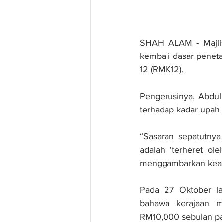
SHAH ALAM - Majlis
kembali dasar penet
12 (RMK12).
Pengerusinya, Abdul 
terhadap kadar upah
“Sasaran sepatutnya 
adalah ‘terheret ole
menggambarkan keada
Pada 27 Oktober la
bahawa kerajaan m
RM10,000 sebulan p