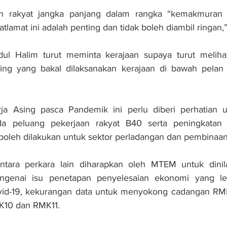
an rakyat jangka panjang dalam rangka “kemakmuran 
tlamat ini adalah penting dan tidak boleh diambil ringan,”
ul Halim turut meminta kerajaan supaya turut melihat
sing yang bakal dilaksanakan kerajaan di bawah pelan 
a Asing pasca Pandemik ini perlu diberi perhatian u
 peluang pekerjaan rakyat B40 serta peningkatan g
oleh dilakukan untuk sektor perladangan dan pembinaan,
tara perkara lain diharapkan oleh MTEM untuk dinila
ngenai isu penetapan penyelesaian ekonomi yang leb
id-19, kekurangan data untuk menyokong cadangan RMK
MK10 dan RMK11.