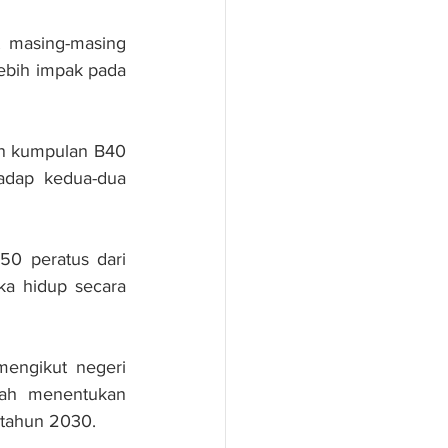
 masing-masing 
bih impak pada 
n kumpulan B40 
adap kedua-dua 
0 peratus dari 
a hidup secara 
engikut negeri 
ah menentukan 
 tahun 2030.