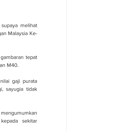
upaya melihat 
an Malaysia Ke-
 gambaran tepat 
dan M40.
lai gaji purata 
, sayugia tidak 
b mengumumkan 
epada sekitar 