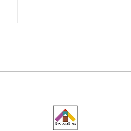
Southern Score raih
AWC 
subkontrak pusat data
RM23
RM146.53 juta
plum