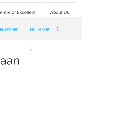
entre of Excellent
About Us
erumahan
Isu Rakyat
jaan