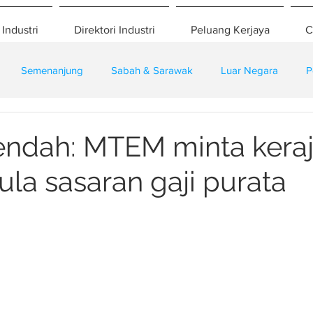
 Industri
Direktori Industri
Peluang Kerjaya
C
Semenanjung
Sabah & Sarawak
Luar Negara
P
eselamatan
Pembangunan
Training
 rendah: MTEM minta kera
ula sasaran gaji purata