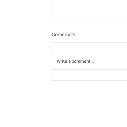
Comments
Write a comment...
Pahang jemput pandangan
rakyat bagi kajian semula
Rancangan Struktur Negeri
2040