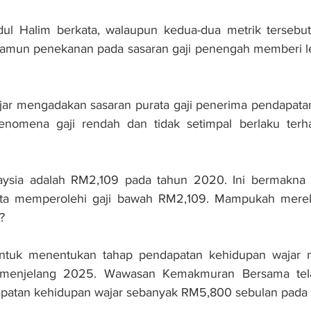
dul Halim berkata, walaupun kedua-dua metrik tersebut
 namun penekanan pada sasaran gaji penengah memberi le
ajar mengadakan sasaran purata gaji penerima pendapata
enomena gaji rendah dan tidak setimpal berlaku terh
ysia adalah RM2,109 pada tahun 2020. Ini bermakna 5
juta memperolehi gaji bawah RM2,109. Mampukah merek
?
untuk menentukan tahap pendapatan kehidupan wajar m
i menjelang 2025. Wawasan Kemakmuran Bersama tel
apatan kehidupan wajar sebanyak RM5,800 sebulan pada