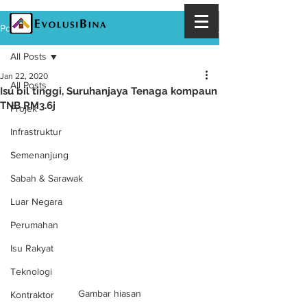
Post
All Posts
Jan 22, 2020
All Posts
Isu bil tinggi, Suruhanjaya Tenaga kompaun
TNB RM3.6j
Projek
Infrastruktur
Semenanjung
Sabah & Sarawak
Luar Negara
Perumahan
Isu Rakyat
Teknologi
Gambar hiasan
Kontraktor