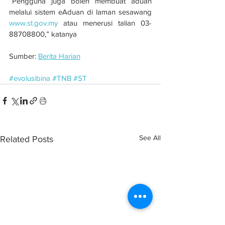
“Pengguna juga boleh membuat aduan 
melalui sistem eAduan di laman sesawang 
www.st.gov.my
 atau menerusi talian 03-
88708800,” katanya
Sumber: 
Berita Harian
#evolusibina
#TNB
#ST
See All
Related Posts