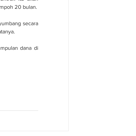
empoh 20 bulan.
nyumbang secara 
atanya.
mpulan dana di 