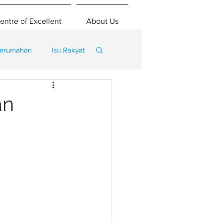
entre of Excellent
About Us
erumahan
Isu Rakyat
an