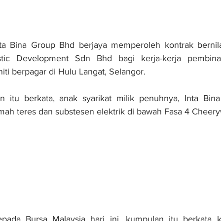
 Bina Group Bhd berjaya memperoleh kontrak bernila
stic Development Sdn Bhd bagi kerja-kerja pembina
i berpagar di Hulu Langat, Selangor.
itu berkata, anak syarikat milik penuhnya, Inta Bin
mah teres dan substesen elektrik di bawah Fasa 4 Cheer
ada Bursa Malaysia hari ini, kumpulan itu berkata ko