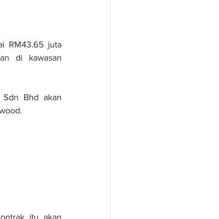
i RM43.65 juta 
an di kawasan 
a Sdn Bhd akan 
ywood.
ntrak itu akan 