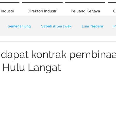
 Industri
Direktori Industri
Peluang Kerjaya
C
Semenanjung
Sabah & Sarawak
Luar Negara
P
eselamatan
Pembangunan
Training
a dapat kontrak pembina
 Hulu Langat