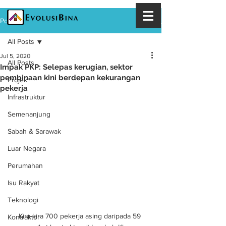
Post
All Posts
Jul 5, 2020
All Posts
Impak PKP: Selepas kerugian, sektor
pembinaan kini berdepan kekurangan
Projek
pekerja
Infrastruktur
Semenanjung
Sabah & Sarawak
Luar Negara
Perumahan
Isu Rakyat
Teknologi
Kira-kira 700 pekerja asing daripada 59 
Kontraktor