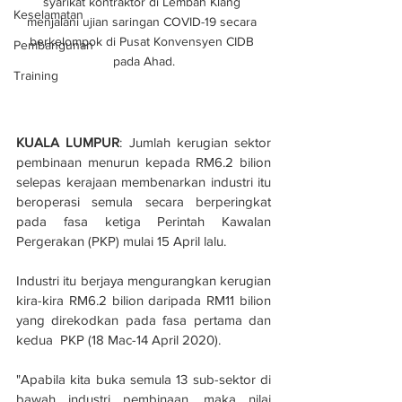
syarikat kontraktor di Lembah Klang 
Keselamatan
menjalani ujian saringan COVID-19 secara 
berkelompok di Pusat Konvensyen CIDB 
Pembangunan
pada Ahad.
Training
KUALA LUMPUR
: Jumlah kerugian sektor 
pembinaan menurun kepada RM6.2 bilion 
selepas kerajaan membenarkan industri itu 
beroperasi semula secara berperingkat 
pada fasa ketiga Perintah Kawalan 
Pergerakan (PKP) mulai 15 April lalu.
Industri itu berjaya mengurangkan kerugian 
kira-kira RM6.2 bilion daripada RM11 bilion 
yang direkodkan pada fasa pertama dan 
kedua  PKP (18 Mac-14 April 2020).
"Apabila kita buka semula 13 sub-sektor di 
bawah industri pembinaan, maka nilai 