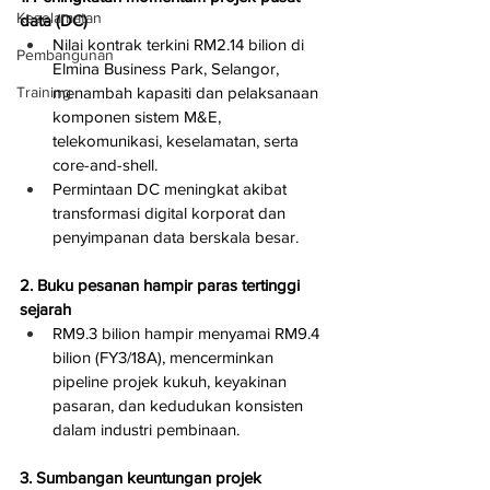
Keselamatan
data (DC)
Nilai kontrak terkini RM2.14 bilion di 
Pembangunan
Elmina Business Park, Selangor, 
menambah kapasiti dan pelaksanaan 
Training
komponen sistem M&E, 
telekomunikasi, keselamatan, serta 
core-and-shell.
Permintaan DC meningkat akibat 
transformasi digital korporat dan 
penyimpanan data berskala besar.
2. Buku pesanan hampir paras tertinggi 
sejarah
RM9.3 bilion hampir menyamai RM9.4 
bilion (FY3/18A), mencerminkan 
pipeline projek kukuh, keyakinan 
pasaran, dan kedudukan konsisten 
dalam industri pembinaan.
3. Sumbangan keuntungan projek