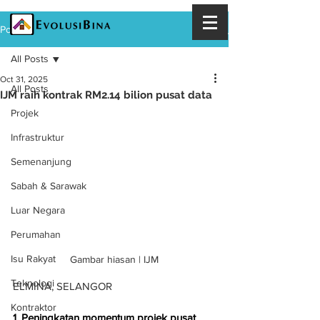
Post
All Posts
Oct 31, 2025
All Posts
IJM raih kontrak RM2.14 bilion pusat data
Projek
Infrastruktur
Semenanjung
Sabah & Sarawak
Luar Negara
Perumahan
Isu Rakyat
Gambar hiasan | IJM
Teknologi
ELMINA, SELANGOR
Kontraktor
1. Peningkatan momentum projek pusat 