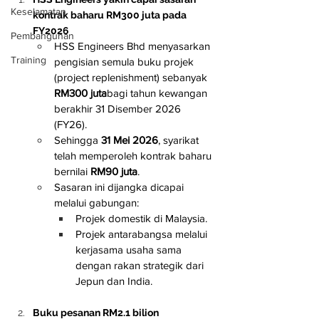
Keselamatan
kontrak baharu RM300 juta pada 
FY2026
Pembangunan
HSS Engineers Bhd menyasarkan 
Training
pengisian semula buku projek 
(project replenishment) sebanyak 
RM300 juta
bagi tahun kewangan 
berakhir 31 Disember 2026 
(FY26).
Sehingga 
31 Mei 2026
, syarikat 
telah memperoleh kontrak baharu 
bernilai 
RM90 juta
.
Sasaran ini dijangka dicapai 
melalui gabungan:
Projek domestik di Malaysia.
Projek antarabangsa melalui 
kerjasama usaha sama 
dengan rakan strategik dari 
Jepun dan India.
Buku pesanan RM2.1 bilion 