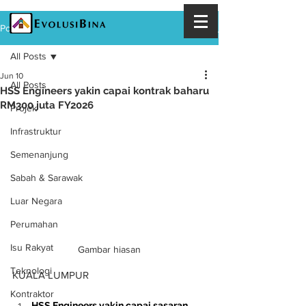
Post
All Posts
Jun 10
All Posts
HSS Engineers yakin capai kontrak baharu
RM300 juta FY2026
Projek
Infrastruktur
Semenanjung
Sabah & Sarawak
Luar Negara
Perumahan
Isu Rakyat
Gambar hiasan
Teknologi
KUALA LUMPUR
Kontraktor
HSS Engineers yakin capai sasaran 