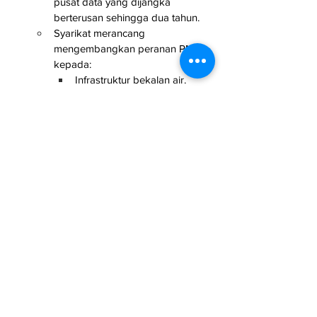
pusat data yang dijangka 
berterusan sehingga dua tahun.
Syarikat merancang 
mengembangkan peranan PMC 
kepada:
Infrastruktur bekalan air.
Infrastruktur tenaga.
Kemudahan sokongan pusat 
data.
The Star
Kontraktor
See All
Related Posts