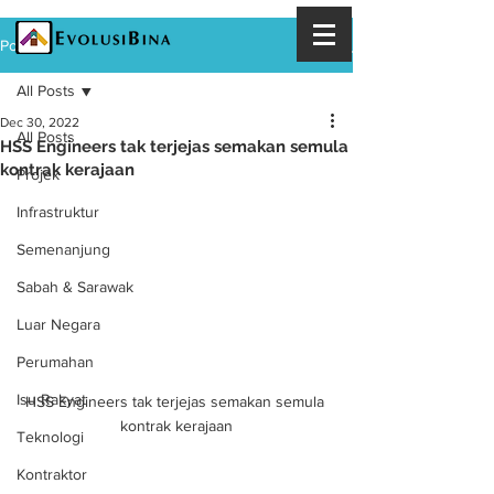
Post
All Posts
Dec 30, 2022
All Posts
HSS Engineers tak terjejas semakan semula
kontrak kerajaan
Projek
Infrastruktur
Semenanjung
Sabah & Sarawak
Luar Negara
Perumahan
Isu Rakyat
HSS Engineers tak terjejas semakan semula 
kontrak kerajaan
Teknologi
Kontraktor