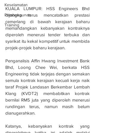
Keselamatan
KUALA LUMPUR: HSS Engineers Bhd 
dijangka terus mencatatkan prestasi 
Pembangunan
cemerlang di bawah kerajaan baharu 
Training
memandangkan kebanyakan kontraknya 
diperoleh menerusi tender terbuka dan 
syarikat itu kekal kompetitif untuk membida 
projek-projek baharu kerajaan.
Penganalisis Affin Hwang Investment Bank 
Bhd, Loong Chee Wei, berkata HSS 
Engineering tidak terjejas dengan semakan 
semula kontrak kerajaan kecuali kerja naik 
taraf Projek Landasan Berkembar Lembah 
Klang (KVDT2) membabitkan kontrak 
bernilai RM5 juta yang diperoleh menerusi 
rundingan terus, namun masih belum 
dianugerahkan.
Katanya, kebanyakan kontrak yang 
diperolehnya ketika ini adalah melalui 