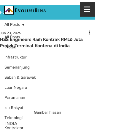
Post
All Posts
Jun 23, 2025
All Posts
HSS Engineers Raih Kontrak RM10 Juta
Projek Terminal Kontena di India
Projek
Infrastruktur
Semenanjung
Sabah & Sarawak
Luar Negara
Perumahan
Isu Rakyat
Gambar hiasan
Teknologi
INDIA
Kontraktor