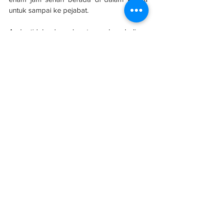
untuk sampai ke pejabat.
Anda tidak akan dapat membunuh lipas 
menggunakan kapak. Begitu juga 
kesesakan di Lembah Klang.
Sumber: 
Kosmo!
See All
Related Posts