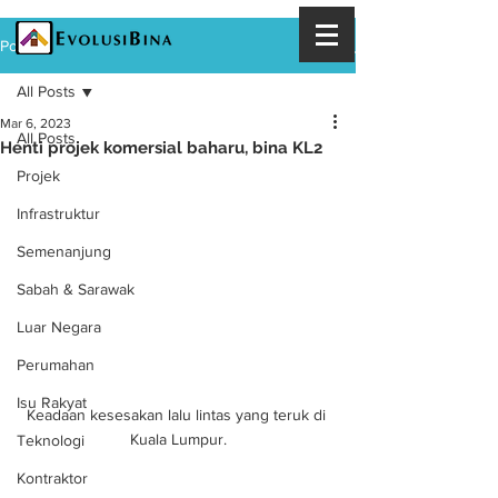
Post
All Posts
Mar 6, 2023
All Posts
Henti projek komersial baharu, bina KL2
Projek
Infrastruktur
Semenanjung
Sabah & Sarawak
Luar Negara
Perumahan
Isu Rakyat
Keadaan kesesakan lalu lintas yang teruk di 
Kuala Lumpur.
Teknologi
Kontraktor