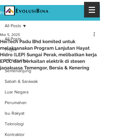
Post
All Posts
Mar 5, 2025
All Posts
HeiTech Padu Bhd komited untuk
melaksanakan Program Lanjutan Hayat
Projek
Hidro (LEP) Sungai Perak, melibatkan kerja
Infrastruktur
EPCC dan berkaitan elektrik di stesen
janakuasa Temengor, Bersia & Kenering
Semenanjung
Sabah & Sarawak
Luar Negara
Perumahan
Isu Rakyat
Teknologi
Kontraktor