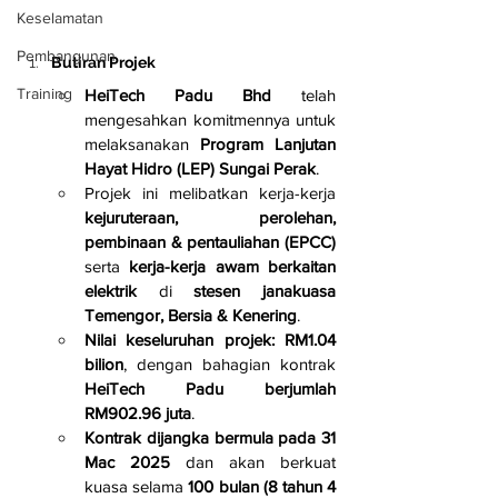
Keselamatan
Pembangunan
Butiran Projek
Training
HeiTech Padu Bhd
 telah 
mengesahkan komitmennya untuk 
melaksanakan 
Program Lanjutan 
Hayat Hidro (LEP) Sungai Perak
.
Projek ini melibatkan kerja-kerja 
kejuruteraan, perolehan, 
pembinaan & pentauliahan (EPCC)
serta 
kerja-kerja awam berkaitan 
elektrik
 di 
stesen janakuasa 
Temengor, Bersia & Kenering
.
Nilai keseluruhan projek: RM1.04 
bilion
, dengan bahagian kontrak 
HeiTech Padu berjumlah 
RM902.96 juta
.
Kontrak dijangka bermula pada 31 
Mac 2025
 dan akan berkuat 
kuasa selama 
100 bulan (8 tahun 4 