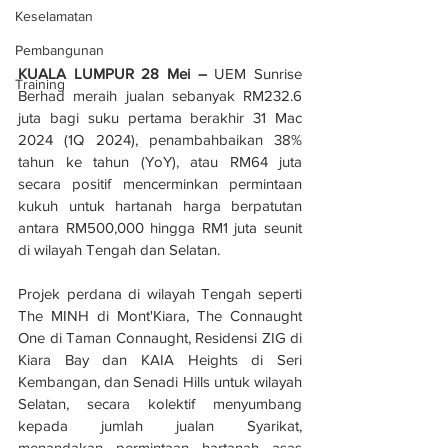
Keselamatan
Pembangunan
KUALA LUMPUR 28 Mei –
 UEM Sunrise 
Training
Berhad meraih jualan sebanyak RM232.6 
juta bagi suku pertama berakhir 31 Mac 
2024 (1Q 2024), penambahbaikan 38% 
tahun ke tahun (YoY), atau RM64 juta 
secara positif mencerminkan permintaan 
kukuh untuk hartanah harga berpatutan 
antara RM500,000 hingga RM1 juta seunit 
di wilayah Tengah dan Selatan.
Projek perdana di wilayah Tengah seperti 
The MINH di Mont'Kiara, The Connaught 
One di Taman Connaught, Residensi ZIG di 
Kiara Bay dan KAIA Heights di Seri 
Kembangan, dan Senadi Hills untuk wilayah 
Selatan, secara kolektif menyumbang 
kepada jumlah jualan Syarikat, 
menandakan permintaan hartanah asas 