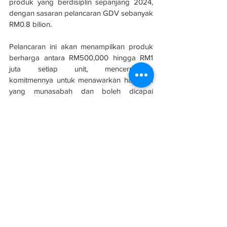
produk yang berdisiplin sepanjang 2024, 
dengan sasaran pelancaran GDV sebanyak 
RM0.8 bilion.
Pelancaran ini akan menampilkan produk 
berharga antara RM500,000 hingga RM1 
juta setiap unit, mencerminkan 
komitmennya untuk menawarkan hartanah 
yang munasabah dan boleh dicapai 
kepadanya pelanggan.
Selain itu, Syarikat akan mengutamakan 
meningkatkan trajektori jualan Symphony 
Hills dan Serene Heights melalui 
pengenalan fasa baharu, disokong oleh 
inventori yang jelas rancangan 
pengurangan untuk mencapai sasaran 
Jualannya sebanyak RM1 bilion untuk tahun 
kewangan semasa.
Sumber: 
Dagang News