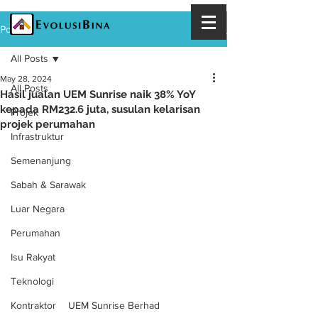
Post
All Posts
May 28, 2024
All Posts
Hasil jualan UEM Sunrise naik 38% YoY
kepada RM232.6 juta, susulan kelarisan
Projek
projek perumahan
Infrastruktur
Semenanjung
Sabah & Sarawak
Luar Negara
Perumahan
Isu Rakyat
Teknologi
UEM Sunrise Berhad
Kontraktor