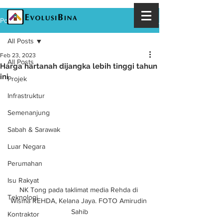
Post
All Posts
Feb 23, 2023
All Posts
Harga hartanah dijangka lebih tinggi tahun
ini
Projek
Infrastruktur
Semenanjung
Sabah & Sarawak
Luar Negara
Perumahan
Isu Rakyat
NK Tong pada taklimat media Rehda di 
Teknologi
Wisma REHDA, Kelana Jaya. FOTO Amirudin 
Sahib
Kontraktor