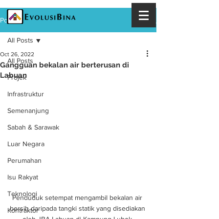
Post
All Posts
Oct 26, 2022
All Posts
Gangguan bekalan air berterusan di
Labuan
Projek
Infrastruktur
Semenanjung
Sabah & Sarawak
Luar Negara
Perumahan
Isu Rakyat
Teknologi
Penduduk setempat mengambil bekalan air 
bersih daripada tangki statik yang disediakan 
Kontraktor