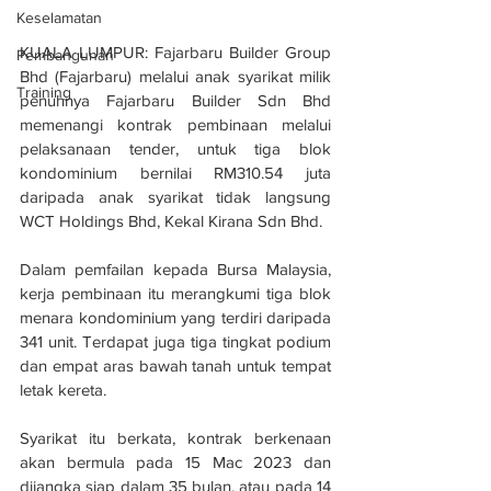
Keselamatan
KUALA LUMPUR: Fajarbaru Builder Group 
Pembangunan
Bhd (Fajarbaru) melalui anak syarikat milik 
Training
penuhnya Fajarbaru Builder Sdn Bhd 
memenangi kontrak pembinaan melalui 
pelaksanaan tender, untuk tiga blok 
kondominium bernilai RM310.54 juta 
daripada anak syarikat tidak langsung 
WCT Holdings Bhd, Kekal Kirana Sdn Bhd.
Dalam pemfailan kepada Bursa Malaysia, 
kerja pembinaan itu merangkumi tiga blok 
menara kondominium yang terdiri daripada 
341 unit. Terdapat juga tiga tingkat podium 
dan empat aras bawah tanah untuk tempat 
letak kereta.
Syarikat itu berkata, kontrak berkenaan 
akan bermula pada 15 Mac 2023 dan 
dijangka siap dalam 35 bulan, atau pada 14 