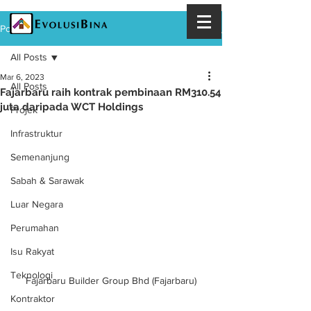
Post
All Posts
Mar 6, 2023
All Posts
Fajarbaru raih kontrak pembinaan RM310.54
juta daripada WCT Holdings
Projek
Infrastruktur
Semenanjung
Sabah & Sarawak
Luar Negara
Perumahan
Isu Rakyat
Teknologi
Fajarbaru Builder Group Bhd (Fajarbaru)
Kontraktor