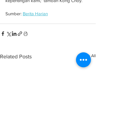
kepentingan kami," tambah Kong Choy.
Sumber: 
Berita Harian
See All
Related Posts