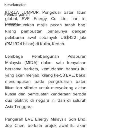
Keselamatan
KUALA LUMPUR: Pengeluar bateri litium 
Pembangunan
global, EVE Energy Co Ltd, hari ini 
Training
mengumumkan majlis pecah tanah bagi 
kilang pembuatan baharunya dengan 
pelaburan awal sebanyak US$422 juta 
(RM1.924 bilion) di Kulim, Kedah.
Lembaga Pembangunan Pelaburan 
Malaysia (MIDA) dalam satu kenyataan 
bersama berkata, kemudahan baharu itu, 
yang akan menjadi kilang ke-53 EVE, bakal 
menumpukan pada pengeluaran bateri 
litium ion silinder untuk menyokong alatan 
kuasa dan pembuatan kenderaan beroda 
dua elektrik di negara ini dan di seluruh 
Asia Tenggara.
Pengarah EVE Energy Malaysia Sdn Bhd, 
Joe Chen, berkata projek awal itu akan 