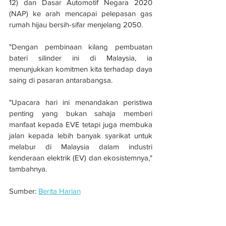
12) dan Dasar Automotif Negara 2020 
(NAP) ke arah mencapai pelepasan gas 
rumah hijau bersih-sifar menjelang 2050.
"Dengan pembinaan kilang pembuatan 
bateri silinder ini di Malaysia, ia 
menunjukkan komitmen kita terhadap daya 
saing di pasaran antarabangsa.
"Upacara hari ini menandakan peristiwa 
penting yang bukan sahaja memberi 
manfaat kepada EVE tetapi juga membuka 
jalan kepada lebih banyak syarikat untuk 
melabur di Malaysia dalam industri 
kenderaan elektrik (EV) dan ekosistemnya," 
tambahnya.
Sumber: 
Berita Harian
EVE Energy labur RM1.9 bilion bina kilang 
di Kedah