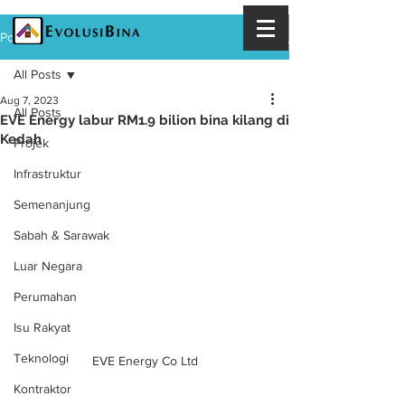
Post
All Posts
Aug 7, 2023
All Posts
EVE Energy labur RM1.9 bilion bina kilang di
Kedah
Projek
Infrastruktur
Semenanjung
Sabah & Sarawak
Luar Negara
Perumahan
Isu Rakyat
Teknologi
EVE Energy Co Ltd
Kontraktor