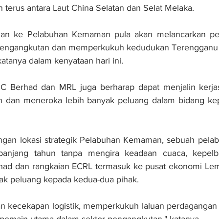
 terus antara Laut China Selatan dan Selat Melaka.
luan ke Pelabuhan Kemaman pula akan melancarkan per
engangkutan dan memperkukuh kedudukan Terengganu s
katanya dalam kenyataan hari ini.
IC Berhad dan MRL juga berharap dapat menjalin kerjasa
h dan meneroka lebih banyak peluang dalam bidang ke
ungan lokasi strategik Pelabuhan Kemaman, sebuah pelab
panjang tahun tanpa mengira keadaan cuaca, kepelbag
had dan rangkaian ECRL termasuk ke pusat ekonomi Lem
k peluang kepada kedua-dua pihak.
an kecekapan logistik, memperkukuh laluan perdagangan 
pemain utama dalam sektor pengangkutan," katanya.