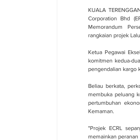
KUALA TERENGGANU: S
Corporation Bhd (E
Memorandum Persef
rangkaian projek Lalu
Ketua Pegawai Eksek
komitmen kedua-dua
pengendalian kargo 
Beliau berkata, per
membuka peluang ko
pertumbuhan ekonom
Kemaman.
"Projek ECRL sepan
memainkan peranan p