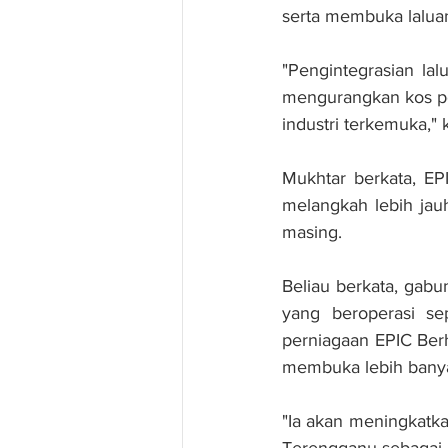
serta membuka laluan
"Pengintegrasian la
mengurangkan kos p
industri terkemuka," 
Mukhtar berkata, EP
melangkah lebih jau
masing.
Beliau berkata, gab
yang beroperasi se
perniagaan EPIC Ber
membuka lebih banya
"Ia akan meningkatk
Terengganu sebagai 