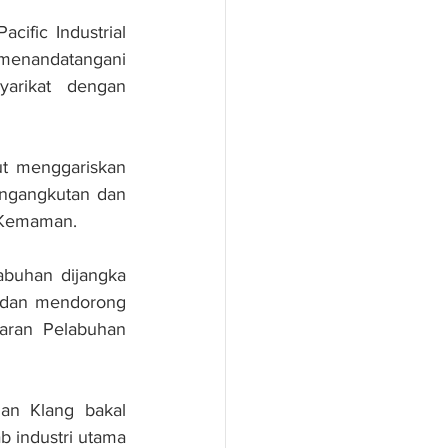
fic Industrial 
enandatangani 
arikat dengan 
t menggariskan 
ngangkutan dan 
 Kemaman.
buhan dijangka 
 dan mendorong 
ran Pelabuhan 
an Klang bakal 
industri utama 