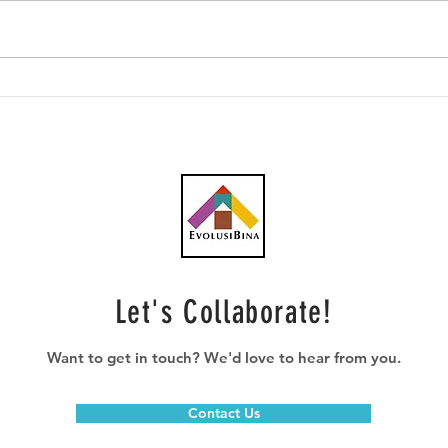
Terengganu dahului
Kema
peratusan kemajuan
Kela
pembinaan projek ECRL -
pera
Anthony
Let's Collaborate!
Want to get in touch? We'd love to hear from you.
Contact Us