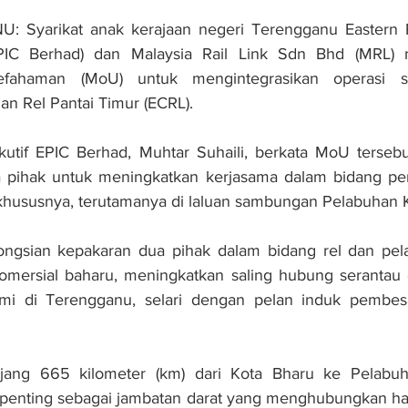
yarikat anak kerajaan negeri Terengganu Eastern Paci
PIC Berhad) dan Malaysia Rail Link Sdn Bhd (MRL) m
ahaman (MoU) untuk mengintegrasikan operasi sy
an Rel Pantai Timur (ECRL).
utif EPIC Berhad, Muhtar Suhaili, berkata MoU tersebu
 pihak untuk meningkatkan kerjasama dalam bidang pe
khususnya, terutamanya di laluan sambungan Pelabuhan
kongsian kepakaran dua pihak dalam bidang rel dan pela
mersial baharu, meningkatkan saling hubung serantau
i di Terengganu, selari dengan pelan induk pembesa
jang 665 kilometer (km) dari Kota Bharu ke Pelabuh
enting sebagai jambatan darat yang menghubungkan hab 