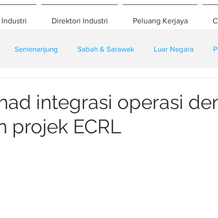
 Industri
Direktori Industri
Peluang Kerjaya
C
Semenanjung
Sabah & Sarawak
Luar Negara
P
eselamatan
Pembangunan
Training
had integrasi operasi d
n projek ECRL