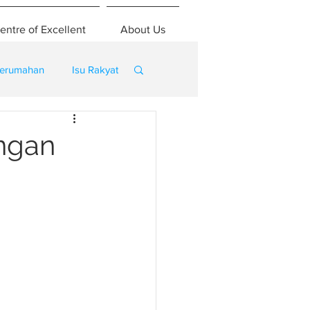
entre of Excellent
About Us
erumahan
Isu Rakyat
engan