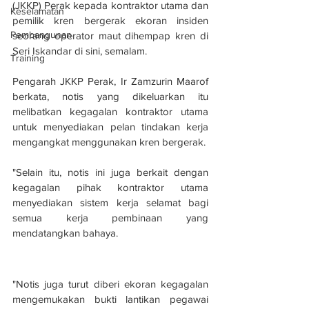
(JKKP) Perak kepada kontraktor utama dan 
Keselamatan
pemilik kren bergerak ekoran insiden 
Pembangunan
seorang operator maut dihempap kren di 
Seri Iskandar di sini, semalam.
Training
Pengarah JKKP Perak, Ir Zamzurin Maarof 
berkata, notis yang dikeluarkan itu 
melibatkan kegagalan kontraktor utama 
untuk menyediakan pelan tindakan kerja 
mengangkat menggunakan kren bergerak.
"Selain itu, notis ini juga berkait dengan 
kegagalan pihak kontraktor utama 
menyediakan sistem kerja selamat bagi 
semua kerja pembinaan yang 
mendatangkan bahaya.
"Notis juga turut diberi ekoran kegagalan 
mengemukakan bukti lantikan pegawai 