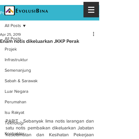
Post
All Posts
Apr 25, 2019
All Posts
Enam notis dikeluarkan JKKP Perak
Projek
Infrastruktur
Semenanjung
Sabah & Sarawak
Luar Negara
Perumahan
Isu Rakyat
PARIT - Sebanyak lima notis larangan dan 
Teknologi
satu notis pembaikan dikeluarkan Jabatan 
Kontraktor
Keselamatan dan Kesihatan Pekerjaan 