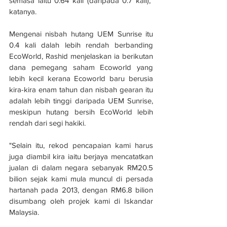
semasa iaitu 0.64 kali (daripada 0.7 kali)," 
katanya.
Mengenai nisbah hutang UEM Sunrise itu 
0.4 kali dalah lebih rendah berbanding 
EcoWorld, Rashid menjelaskan ia berikutan 
dana pemegang saham Ecoworld yang 
lebih kecil kerana Ecoworld baru berusia 
kira-kira enam tahun dan nisbah gearan itu 
adalah lebih tinggi daripada UEM Sunrise, 
meskipun hutang bersih EcoWorld lebih 
rendah dari segi hakiki.
"Selain itu, rekod pencapaian kami harus 
juga diambil kira iaitu berjaya mencatatkan 
jualan di dalam negara sebanyak RM20.5 
bilion sejak kami mula muncul di persada 
hartanah pada 2013, dengan RM6.8 bilion 
disumbang oleh projek kami di Iskandar 
Malaysia.