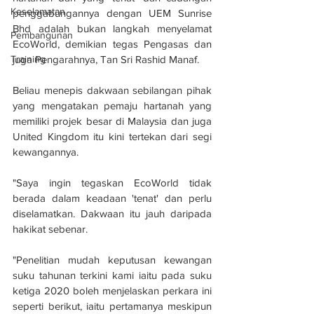
Keselamatan
penggabungannya dengan UEM Sunrise 
Bhd adalah bukan langkah menyelamat 
Pembangunan
EcoWorld, demikian tegas Pengasas dan 
juga Pengarahnya, Tan Sri Rashid Manaf.
Training
Beliau menepis dakwaan sebilangan pihak 
yang mengatakan pemaju hartanah yang 
memiliki projek besar di Malaysia dan juga 
United Kingdom itu kini tertekan dari segi 
kewangannya.
"Saya ingin tegaskan EcoWorld tidak 
berada dalam keadaan 'tenat' dan perlu 
diselamatkan. Dakwaan itu jauh daripada 
hakikat sebenar.
"Penelitian mudah keputusan kewangan 
suku tahunan terkini kami iaitu pada suku 
ketiga 2020 boleh menjelaskan perkara ini 
seperti berikut, iaitu pertamanya meskipun 