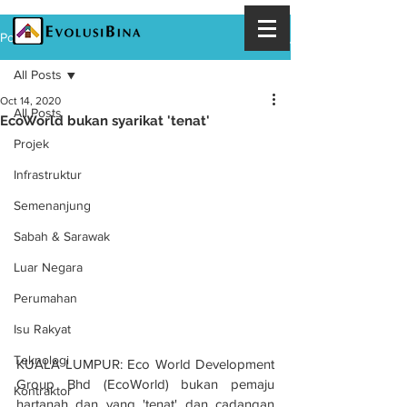
Post
All Posts
Oct 14, 2020
All Posts
EcoWorld bukan syarikat 'tenat'
Projek
Infrastruktur
Semenanjung
Sabah & Sarawak
Luar Negara
Perumahan
Isu Rakyat
Teknologi
KUALA LUMPUR: Eco World Development 
Group Bhd (EcoWorld) bukan pemaju 
Kontraktor
hartanah dan yang 'tenat' dan cadangan 