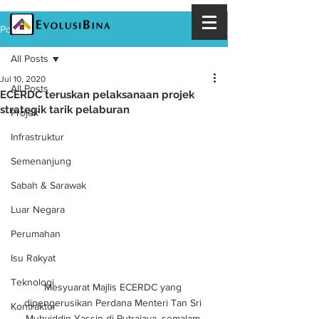
Post
All Posts
Jul 10, 2020
All Posts
ECERDC teruskan pelaksanaan projek
strategik tarik pelaburan
Projek
Infrastruktur
Semenanjung
Sabah & Sarawak
Luar Negara
Perumahan
Isu Rakyat
Teknologi
Mesyuarat Majlis ECERDC yang 
dipengerusikan Perdana Menteri Tan Sri 
Kontraktor
Muhyiddin Yassin di Putrajaya, semalam.