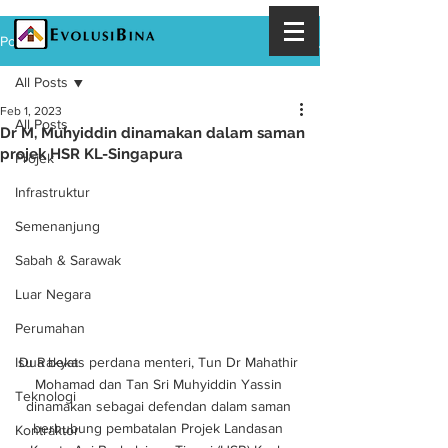
Post
All Posts
Feb 1, 2023
All Posts
Dr M, Muhyiddin dinamakan dalam saman
projek HSR KL-Singapura
Projek
Infrastruktur
Semenanjung
Sabah & Sarawak
Luar Negara
Perumahan
Isu Rakyat
Dua bekas perdana menteri, Tun Dr Mahathir 
Mohamad dan Tan Sri Muhyiddin Yassin 
Teknologi
dinamakan sebagai defendan dalam saman 
berhubung pembatalan Projek Landasan 
Kontraktor