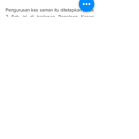
Pengurusan kes saman itu ditetapkan pada 
2 Feb ini di hadapan Penolong Kanan 
Pendaftar Mahkamah Tinggi Nur Shasha 
Hidayah Nor Azahar.
Sumber: 
Berita Harian
See All
Related Posts