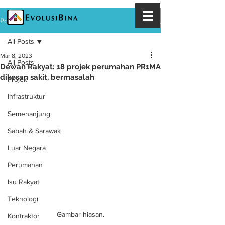
Post
All Posts
Mar 8, 2023
All Posts
Dewan Rakyat: 18 projek perumahan PR1MA
dikesan sakit, bermasalah
Projek
Infrastruktur
Semenanjung
Sabah & Sarawak
Luar Negara
Perumahan
Isu Rakyat
Teknologi
Gambar hiasan.
Kontraktor