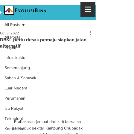
Post
All Posts
Oct 3, 2022
All Posts
DBKL perlu desak pemaju siapkan jalan
alternatif
Projek
Infrastruktur
Semenanjung
Sabah & Sarawak
Luar Negara
Perumahan
Isu Rakyat
Teknologi
Prabakaran (empat dari kiri) bersama 
penduduk sekitar Kampung Chubadak 
Kontraktor