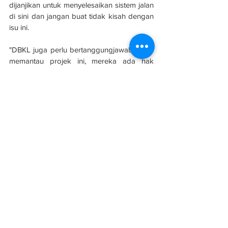
dijanjikan untuk menyelesaikan sistem jalan 
di sini dan jangan buat tidak kisah dengan 
isu ini.
"DBKL juga perlu bertanggungjawab untuk 
memantau projek ini, mereka ada hak 
bersuara untuk selesaikan masalah ini," 
katanya.
Sumber: 
Sinar Harian
See All
Related Posts