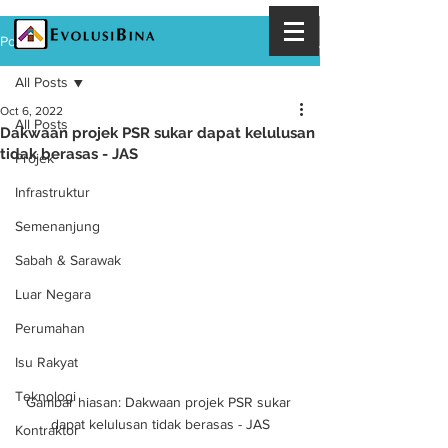
Post
All Posts
Oct 6, 2022
All Posts
Dakwaan projek PSR sukar dapat kelulusan
tidak berasas - JAS
Projek
Infrastruktur
Semenanjung
Sabah & Sarawak
Luar Negara
Perumahan
Isu Rakyat
Teknologi
Gambar hiasan: Dakwaan projek PSR sukar 
dapat kelulusan tidak berasas - JAS
Kontraktor