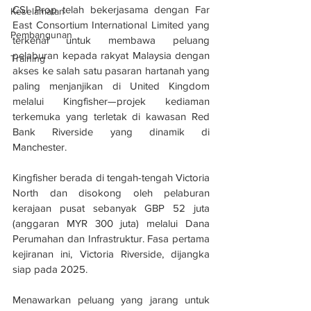
CSI Prop telah bekerjasama dengan Far 
Keselamatan
East Consortium International Limited yang 
Pembangunan
terkenal untuk membawa peluang 
pelaburan kepada rakyat Malaysia dengan 
Training
akses ke salah satu pasaran hartanah yang 
paling menjanjikan di United Kingdom 
melalui Kingfisher—projek kediaman 
terkemuka yang terletak di kawasan Red 
Bank Riverside yang dinamik di 
Manchester.
Kingfisher berada di tengah-tengah Victoria 
North dan disokong oleh pelaburan 
kerajaan pusat sebanyak GBP 52 juta 
(anggaran MYR 300 juta) melalui Dana 
Perumahan dan Infrastruktur. Fasa pertama 
kejiranan ini, Victoria Riverside, dijangka 
siap pada 2025.
Menawarkan peluang yang jarang untuk 