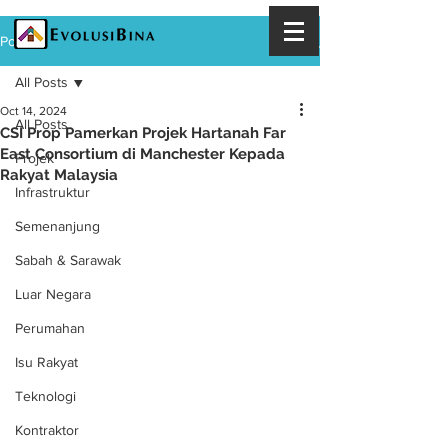
Post
All Posts
Oct 14, 2024
All Posts
CSI Prop Pamerkan Projek Hartanah Far
East Consortium di Manchester Kepada
Projek
Rakyat Malaysia
Infrastruktur
Semenanjung
Sabah & Sarawak
Luar Negara
Perumahan
Isu Rakyat
Teknologi
Kontraktor