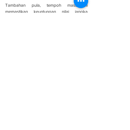
Tambahan pula, tempoh masa ini 
memastikan keuntungan nilai jangka 
panjang ketika bandar ini terus 
berkembang dan berkembang.
Sumber: 
Business Today
Luar Negara
See All
Related Posts