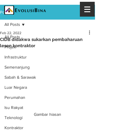
Post
All Posts
Feb 22, 2022
All Posts
CIDB didakwa sukarkan pembaharuan
lesen kontraktor
Projek
Infrastruktur
Semenanjung
Sabah & Sarawak
Luar Negara
Perumahan
Isu Rakyat
Gambar hiasan
Teknologi
Kontraktor