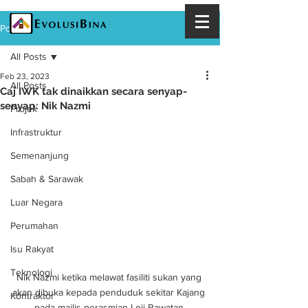
Post
All Posts
Feb 23, 2023
All Posts
Caj IWK tak dinaikkan secara senyap-
senyap: Nik Nazmi
Projek
Infrastruktur
Semenanjung
Sabah & Sarawak
Luar Negara
Perumahan
Isu Rakyat
Teknologi
Nik Nazmi ketika melawat fasiliti sukan yang 
akan dibuka kepada penduduk sekitar Kajang 
Kontraktor
pada majlis perasmian Loji Rawatan 