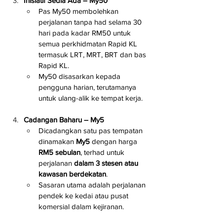
Inisiatif Sedia Ada – My50
Pas My50 membolehkan 
perjalanan tanpa had selama 30 
hari pada kadar RM50 untuk 
semua perkhidmatan Rapid KL 
termasuk LRT, MRT, BRT dan bas 
Rapid KL.
My50 disasarkan kepada 
pengguna harian, terutamanya 
untuk ulang-alik ke tempat kerja.
Cadangan Baharu – My5
Dicadangkan satu pas tempatan 
dinamakan 
My5
 dengan harga 
RM5 sebulan
, terhad untuk 
perjalanan 
dalam 3 stesen atau 
kawasan berdekatan
.
Sasaran utama adalah perjalanan 
pendek ke kedai atau pusat 
komersial dalam kejiranan.