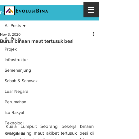
Post
All Posts
Nov 3, 2020
All Posts
Buruh binaan maut tertusuk besi
Projek
Infrastruktur
Semenanjung
Sabah & Sarawak
Luar Negara
Perumahan
Isu Rakyat
Teknologi
Kuala Lumpur: Seorang pekerja binaan 
warga asing maut akibat tertusuk besi di 
Kontraktor