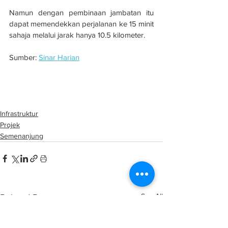
Namun dengan pembinaan jambatan itu 
dapat memendekkan perjalanan ke 15 minit 
sahaja melalui jarak hanya 10.5 kilometer.
Sumber: 
Sinar Harian
Bukan rekahan, jambatan Bagan Datuk 
selamat digunakan
Infrastruktur
Projek
Semenanjung
See All
Related Posts