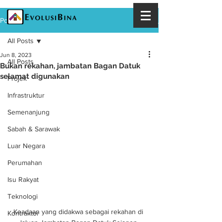
Post
All Posts
Jun 8, 2023
All Posts
Bukan rekahan, jambatan Bagan Datuk
selamat digunakan
Projek
Infrastruktur
Semenanjung
Sabah & Sarawak
Luar Negara
Perumahan
Isu Rakyat
Teknologi
Keadaan yang didakwa sebagai rekahan di 
Kontraktor