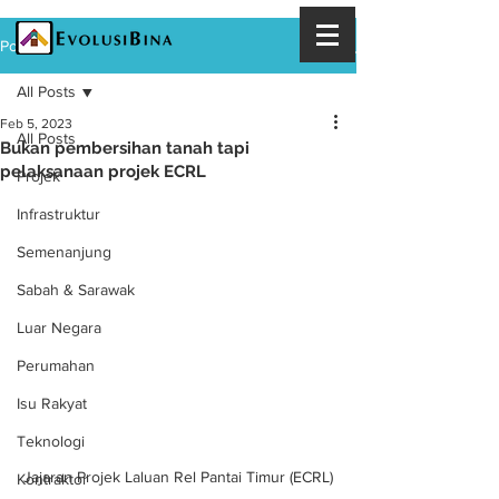
Post
All Posts
Feb 5, 2023
All Posts
Bukan pembersihan tanah tapi
pelaksanaan projek ECRL
Projek
Infrastruktur
Semenanjung
Sabah & Sarawak
Luar Negara
Perumahan
Isu Rakyat
Teknologi
Jajaran Projek Laluan Rel Pantai Timur (ECRL)
Kontraktor