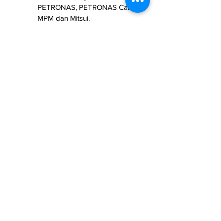
PETRONAS, PETRONAS Carigali, 
MPM dan Mitsui.
Dagang News
 | Kamaliza Kamaruddin
Projek
Sabah & Sarawak
See All
Related Posts