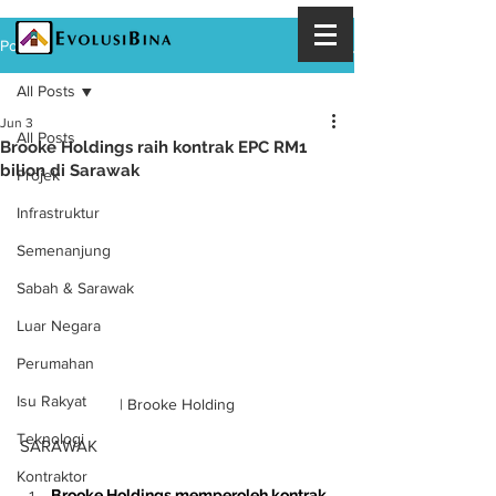
Post
All Posts
Jun 3
All Posts
Brooke Holdings raih kontrak EPC RM1
bilion di Sarawak
Projek
Infrastruktur
Semenanjung
Sabah & Sarawak
Luar Negara
Perumahan
Isu Rakyat
| Brooke Holding
Teknologi
SARAWAK
Kontraktor
Brooke Holdings memperoleh kontrak 