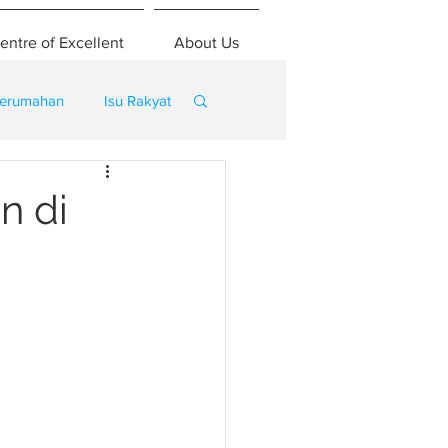
entre of Excellent
About Us
erumahan
Isu Rakyat
n di