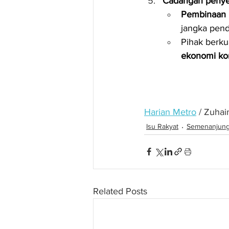
Cadangan penye
Pembinaan 
jangka pend
Pihak berku
ekonomi ko
Harian Metro
 / Zuhain
Isu Rakyat
Semenanjun
Related Posts