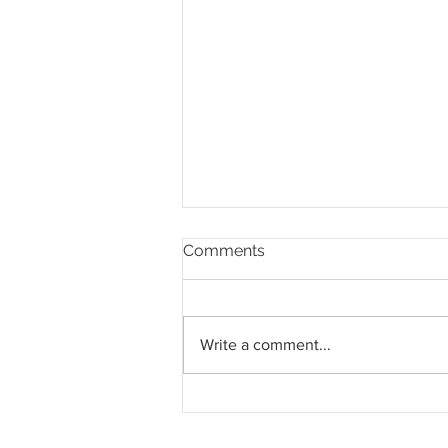
Comments
Write a comment...
Jalan Lumatai, Beaufort kini
dalam keadaan tidak
selamat akibat hakisan