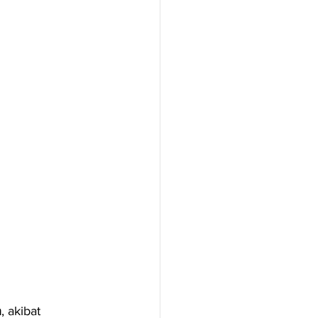
h
, akibat 