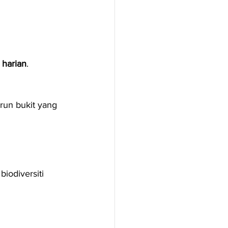
 harian
.
run bukit yang 
iodiversiti 