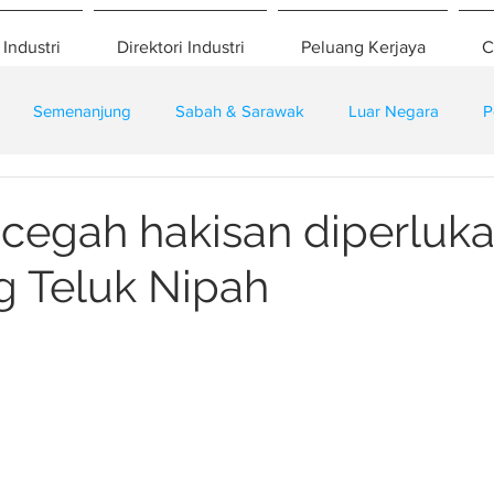
 Industri
Direktori Industri
Peluang Kerjaya
C
Semenanjung
Sabah & Sarawak
Luar Negara
P
eselamatan
Pembangunan
Training
cegah hakisan diperluka
 Teluk Nipah