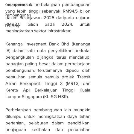
memperuntuk perbelanjaan pembangunan 
Keselamatan
yang lebih tinggi sebanyak RM94.5 bilion 
Pembangunan
dalam Belanjawan 2025 daripada unjuran 
RM88.5 bilion pada 2024, untuk 
Training
meningkatkan sektor infrastruktur.
Kenanga Investment Bank Bhd (Kenanga 
IB) dalam satu nota penyelidikan berkata, 
pengangkutan dijangka terus mencakupi 
bahagian paling besar dalam perbelanjaan 
pembangunan, terutamanya dipacu oleh 
pemulihan semula semula projek Transit 
Aliran Berkapasiti Tinggi 3 (MRT3) dan 
Kereta Api Berkelajuan Tinggi Kuala 
Lumpur-Singapura (KL-SG HSR).
Perbelanjaan pembangunan lain mungkin 
ditumpu untuk meningkatkan daya tahan 
pertanian, pelaburan dalam pendidikan, 
penjagaan kesihatan dan perumahan 