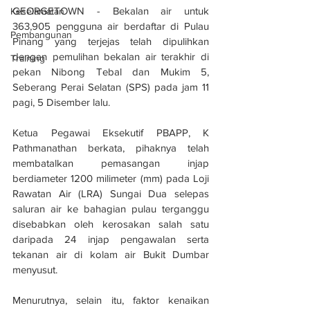
GEORGETOWN - Bekalan air untuk 
Keselamatan
363,905 pengguna air berdaftar di Pulau 
Pembangunan
Pinang yang terjejas telah dipulihkan 
dengan pemulihan bekalan air terakhir di 
Training
pekan Nibong Tebal dan Mukim 5, 
Seberang Perai Selatan (SPS) pada jam 11 
pagi, 5 Disember lalu.
Ketua Pegawai Eksekutif PBAPP, K 
Pathmanathan berkata, pihaknya telah 
membatalkan pemasangan injap 
berdiameter 1200 milimeter (mm) pada Loji 
Rawatan Air (LRA) Sungai Dua selepas 
saluran air ke bahagian pulau terganggu 
disebabkan oleh kerosakan salah satu 
daripada 24 injap pengawalan serta 
tekanan air di kolam air Bukit Dumbar 
menyusut.
Menurutnya, selain itu, faktor kenaikan 