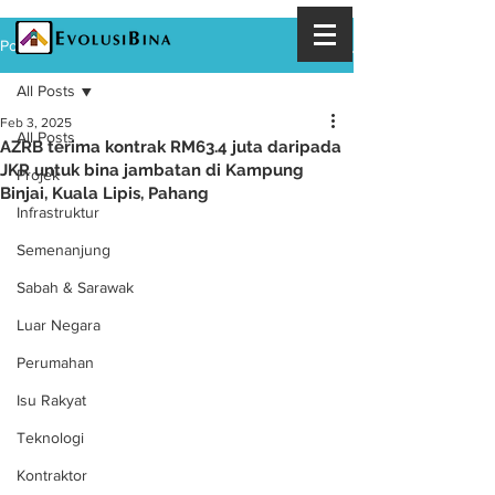
Post
All Posts
Feb 3, 2025
All Posts
AZRB terima kontrak RM63.4 juta daripada
JKR untuk bina jambatan di Kampung
Projek
Binjai, Kuala Lipis, Pahang
Infrastruktur
Semenanjung
Sabah & Sarawak
Luar Negara
Perumahan
Isu Rakyat
Teknologi
Kontraktor