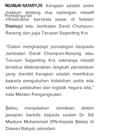
Keselamatan
KUALA LUMPUR: 
Kerajaan adalah sedia 
maklum tentang dua cadangan inisiatif 
Pembangunan
infrastruktur berskala besar di Selatan 
Thailand iaitu Jambatan Darat Chumpon-
Training
Ranong dan juga Terusan Segenting Kra.
“Dalam menghadapi persaingan daripada 
Jambatan Darat Chumpon-Ranong atau 
Terusan Segenting Kra sekiranya inisiatif 
tersebut dilaksanakan, langkah persediaan 
yang diambil Kerajaan adalah memfokus 
kepada pengukuhan kelebihan sedia ada 
sektor pelabuhan dan logistik negara kita,” 
kata Menteri Pengangkutan.
Beliau menyatakan demikian dalam 
jawapan bertulis kepada soalan Dr Siti 
Mastura Muhammad (PN-Kepala Batas) di 
Dewan Rakyat, semalam.