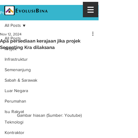
Post
All Posts
Nov 12, 2024
All Posts
Apa persediaan kerajaan jika projek
Segenting Kra dilaksana
Projek
Infrastruktur
Semenanjung
Sabah & Sarawak
Luar Negara
Perumahan
Isu Rakyat
Gambar hiasan (Sumber: Youtube)
Teknologi
Kontraktor