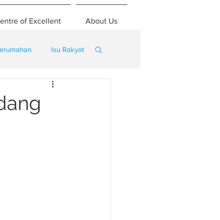
entre of Excellent
About Us
erumahan
Isu Rakyat
adang