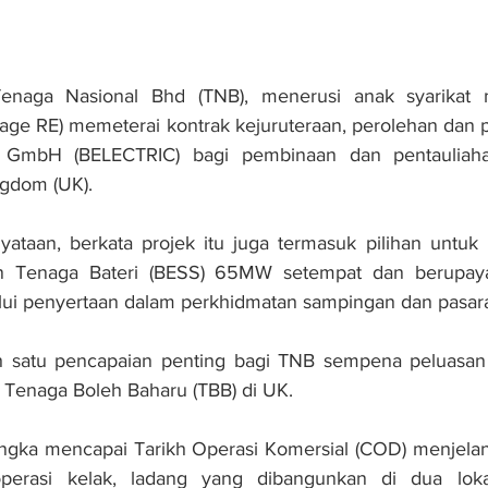
aga Nasional Bhd (TNB), menerusi anak syarikat mi
age RE) memeterai kontrak kejuruteraan, perolehan dan 
GmbH (BELECTRIC) bagi pembinaan dan pentauliahan
gdom (UK).
ataan, berkata projek itu juga termasuk pilihan untu
n Tenaga Bateri (BESS) 65MW setempat dan berupaya
alui penyertaan dalam perkhidmatan sampingan dan pasara
ah satu pencapaian penting bagi TNB sempena peluasan
enaga Boleh Baharu (TBB) di UK.
jangka mencapai Tarikh Operasi Komersial (COD) menjela
perasi kelak, ladang yang dibangunkan di dua lokas