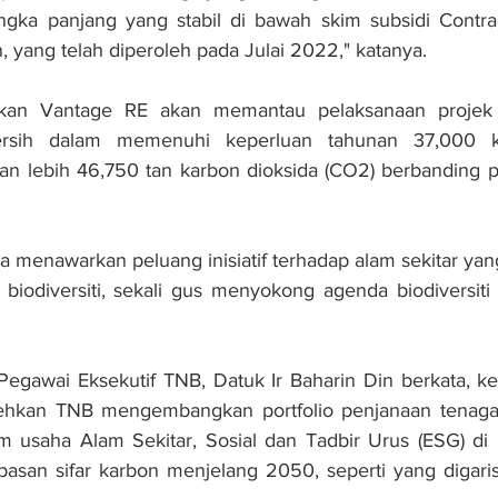
gka panjang yang stabil di bawah skim subsidi Contract
, yang telah diperoleh pada Julai 2022," katanya.
kan Vantage RE akan memantau pelaksanaan projek i
rsih dalam memenuhi keperluan tahunan 37,000 ke
an lebih 46,750 tan karbon dioksida (CO2) berbanding p
a menawarkan peluang inisiatif terhadap alam sekitar ya
biodiversiti, sekali gus menyokong agenda biodiversiti
Pegawai Eksekutif TNB, Datuk Ir Baharin Din berkata, k
kan TNB mengembangkan portfolio penjanaan tenaga s
 usaha Alam Sekitar, Sosial dan Tadbir Urus (ESG) di p
asan sifar karbon menjelang 2050, seperti yang digaris