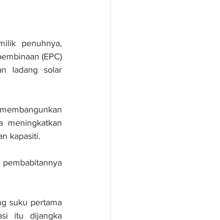
lik penuhnya, 
pembinaan (EPC) 
 ladang solar 
k membangunkan 
 meningkatkan 
n kapasiti.
 pembabitannya 
ng suku pertama 
i itu dijangka 