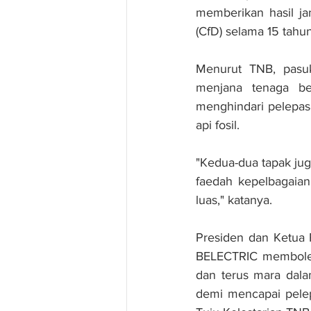
memberikan hasil jan
(CfD) selama 15 tahun
Menurut TNB, pasu
menjana tenaga be
menghindari pelepas
api fosil.
"Kedua-dua tapak jug
faedah kepelbagaian 
luas," katanya.
Presiden dan Ketua 
BELECTRIC memboleh
dan terus mara dalam
demi mencapai pelep