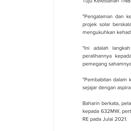
Tuju Kelestarian TNB
"Pengalaman dan ke
projek solar berskal
mengukuhkan kehadi
"Ini adalah langk
peralihannya kepad
pemegang sahamnya
"Pembabitan dalam k
sejajar dengan aspir
Baharin berkata, pel
kepada 632MW, pertu
RE pada Julai 2021.