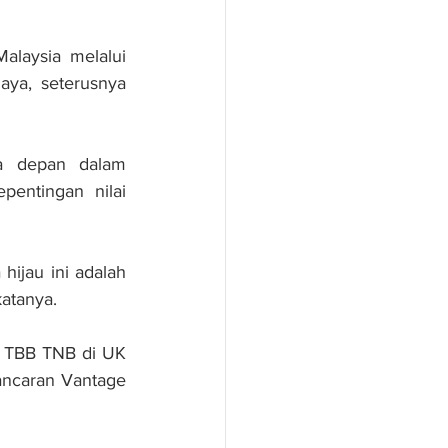
laysia melalui 
aya, seterusnya 
a depan dalam 
entingan nilai 
ijau ini adalah 
atanya.
i TBB TNB di UK 
ncaran Vantage 