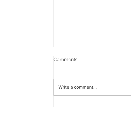
Comments
Write a comment...
Pahang jemput pandangan
rakyat bagi kajian semula
Rancangan Struktur Negeri
2040