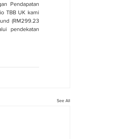
an Pendapatan 
lio TBB UK kami 
ound (RM299.23 
lui pendekatan 
See All