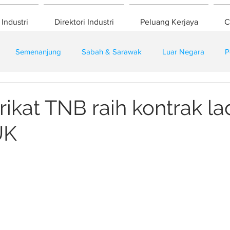
 Industri
Direktori Industri
Peluang Kerjaya
C
Semenanjung
Sabah & Sarawak
Luar Negara
P
eselamatan
Pembangunan
Training
rikat TNB raih kontrak l
UK