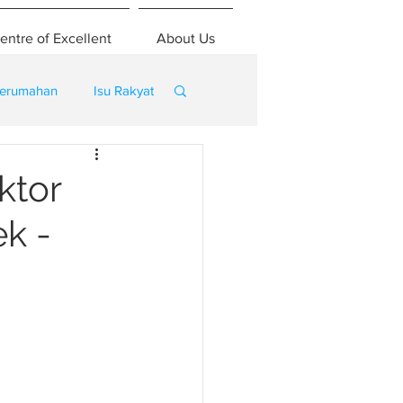
entre of Excellent
About Us
erumahan
Isu Rakyat
ktor
ek -