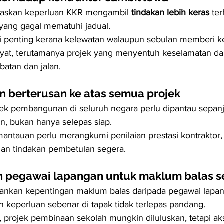
skan keperluan KKR mengambil 
tindakan lebih keras
 te
 yang gagal mematuhi jadual.
i penting kerana kelewatan walaupun sebulan memberi k
yat, terutamanya projek yang menyentuh keselamatan dan
batan dan jalan.
 berterusan ke atas semua projek
jek pembangunan di seluruh negara perlu dipantau sepan
n, bukan hanya selepas siap.
antauan perlu merangkumi penilaian prestasi kontraktor, p
 dan tindakan pembetulan segera.
n pegawai lapangan untuk maklum balas 
nkan kepentingan maklum balas daripada pegawai lapan
 keperluan sebenar di tapak tidak terlepas pandang.
 projek pembinaan sekolah mungkin diluluskan, tetapi aks