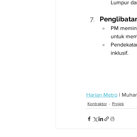
Lumpur dan 
Penglibata
PM memint
untuk memb
Pendekatan
inklusif.
Harian Metro
 | Muha
Kontraktor
Projek