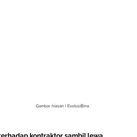
Gambar hiasan | EvolusiBina
terhadap kontraktor sambil lewa