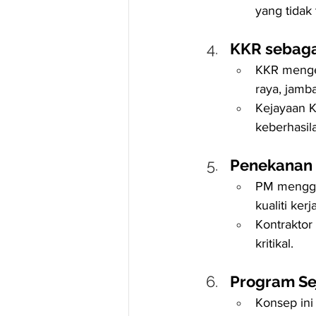
yang tidak
KKR sebaga
KKR menget
raya, jamb
Kejayaan K
keberhasi
Penekanan k
PM mengges
kualiti ker
Kontraktor
kritikal.
Program Se
Konsep ini