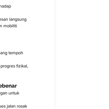
rhadap 
esan langsung 
 mobiliti 
jang tempoh 
rogres fizikal, 
sebenar
gan untuk 
es jalan rosak 