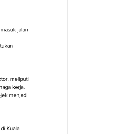
rmasuk jalan 
tukan 
r, meliputi 
naga kerja.
jek menjadi 
di Kuala 