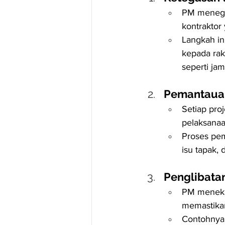
PM menega
kontraktor
Langkah in
kepada rak
seperti jam
Pemantauan
Setiap pro
pelaksanaa
Proses pem
isu tapak,
Penglibata
PM meneka
memastikan
Contohnya,