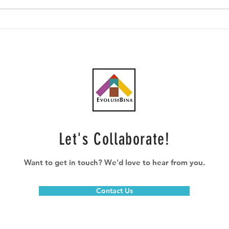
Projek Pan Borneo Sabah
Proj
lambat sebab rebut kontrak
lamb
– Alexander
bim
Let's Collaborate!
Want to get in touch? We'd love to hear from you.
Contact Us