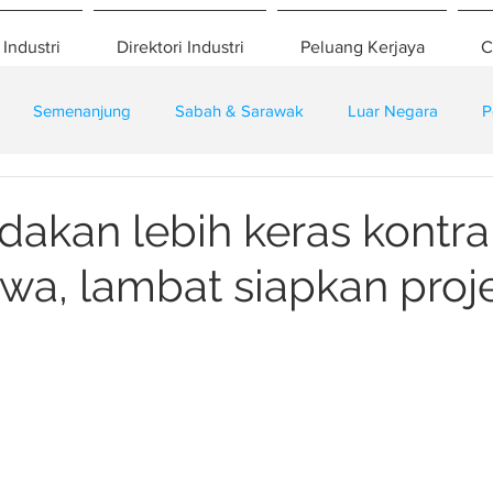
 Industri
Direktori Industri
Peluang Kerjaya
C
Semenanjung
Sabah & Sarawak
Luar Negara
P
eselamatan
Pembangunan
Training
dakan lebih keras kontra
ewa, lambat siapkan proj