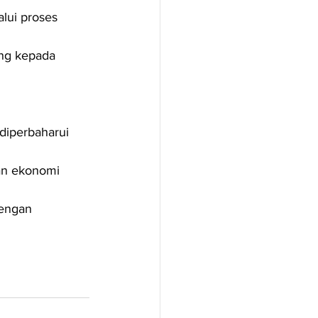
alui proses 
ng kepada 
diperbaharui 
an ekonomi 
dengan 