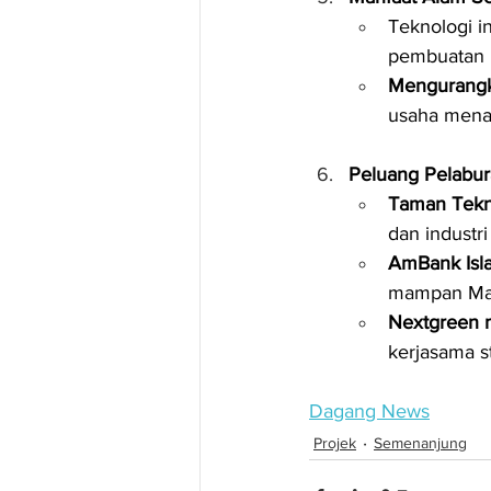
Teknologi in
pembuatan p
Mengurangka
usaha menan
Peluang Pelabur
Taman Tekno
dan industr
AmBank Isla
mampan Mal
Nextgreen 
kerjasama s
Dagang News
Projek
Semenanjung