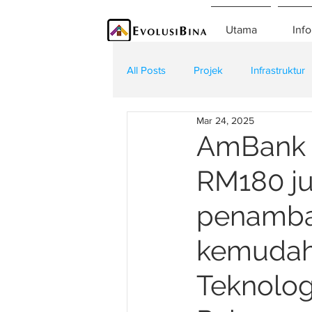
Utama
Info
All Posts
Projek
Infrastruktur
Mar 24, 2025
Teknologi
Kontraktor
K
AmBank I
RM180 ju
penamba
kemudaha
Teknolog