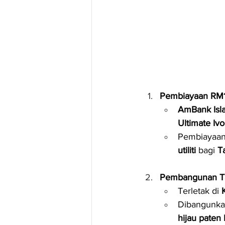
Pembiayaan RM18
AmBank Isl
Ultimate Iv
Pembiayaan 
utiliti
 bagi 
T
Pembangunan Ta
Terletak di 
Dibangunka
hijau paten