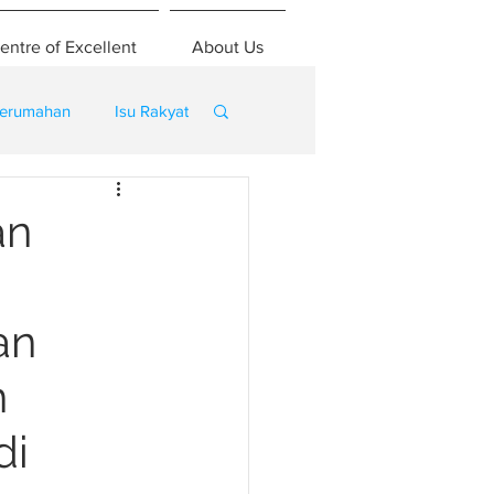
entre of Excellent
About Us
erumahan
Isu Rakyat
an
an
n
di