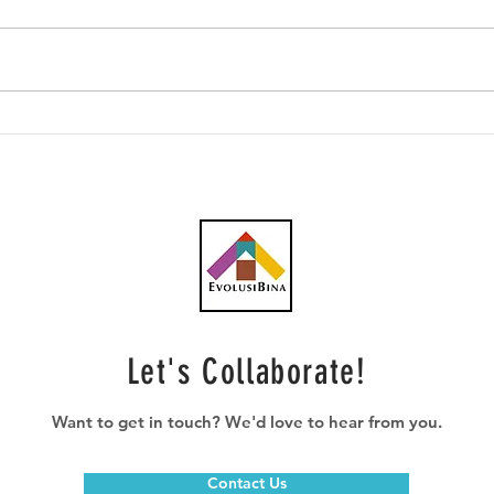
PKNP bangunkan pusat
Kera
data pertama di pantai timur
mem
bernilai RM450 juta di
bili
Pahang Technology Park
di J
dengan kerjasama Fire
Paha
Phoenix International (M)
RMKe
Sdn. Bhd, tempoh
mene
pelaksanaan: 1 hingga 1.5
tahun
Let's Collaborate!
Want to get in touch? We'd love to hear from you.
Contact Us