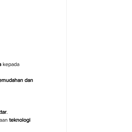
a
 kepada 
emudahan dan 
tar
.
aan 
teknologi 