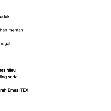
oduk 
bahan mentah 
egatif 
tas hijau
.
ing serta 
rah Emas ITEX 