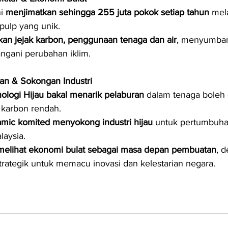
i 
menjimatkan sehingga 255 juta pokok setiap tahun
 mel
ulp yang unik.
n jejak karbon, penggunaan tenaga dan air
, menyumba
gani perubahan iklim.
an & Sokongan Industri
logi Hijau bakal menarik pelaburan
 dalam tenaga boleh 
i karbon rendah.
mic komited menyokong industri hijau
 untuk pertumbuh
aysia.
melihat ekonomi bulat sebagai masa depan pembuatan
, 
trategik untuk memacu inovasi dan kelestarian negara.