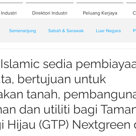
 Industri
Direktori Industri
Peluang Kerjaya
C
Semenanjung
Sabah & Sarawak
Luar Negara
P
eselamatan
Pembangunan
Training
slamic sedia pembiaya
ta, bertujuan untuk
kan tanah, pembangun
n dan utiliti bagi Tama
i Hijau (GTP) Nextgreen 