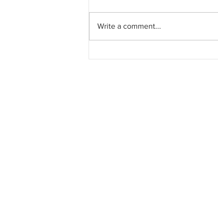
Write a comment...
Kerajaan Pahang akan
membina empat hentian
rawat dan rehat (R&R)
sementara di Lebuhraya
Lingkaran Tengah Utama
(LTU), dua di Bentong (arah
bertentangan), satu di Lipis
dan satu di Raub