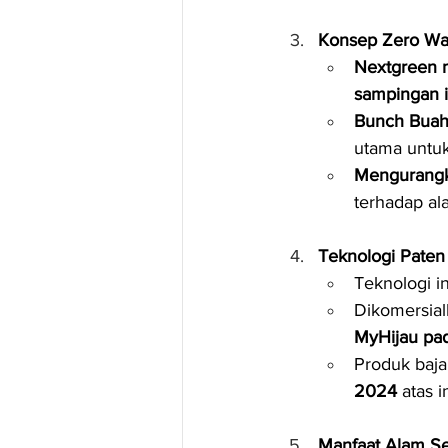
Konsep Zero Was
Nextgreen 
sampingan i
Bunch Buah
utama untuk
Mengurangka
terhadap ala
Teknologi Paten 
Teknologi in
Dikomersial
MyHijau pa
Produk baja
2024
 atas 
Manfaat Alam Se