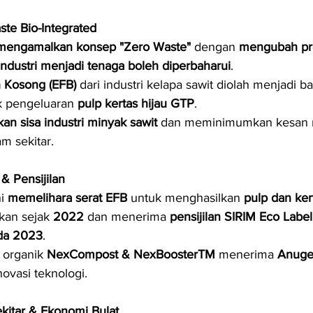
te Bio-Integrated
mengamalkan konsep "Zero Waste"
 dengan 
mengubah pr
ndustri menjadi tenaga boleh diperbaharui
.
 Kosong (EFB)
 dari industri kelapa sawit diolah menjadi 
 pengeluaran 
pulp kertas hijau GTP
.
n sisa industri minyak sawit
 dan meminimumkan kesan n
m sekitar.
& Pensijilan
i 
memelihara serat EFB
 untuk menghasilkan 
pulp dan ker
kan sejak 
2022
 dan menerima 
pensijilan SIRIM Eco Labell
da 2023
.
 organik 
NexCompost & NexBoosterTM
 menerima 
Anuge
inovasi teknologi.
kitar & Ekonomi Bulat