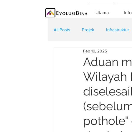
Utama
Info
All Posts
Projek
Infrastruktur
Feb 19, 2025
Teknologi
Kontraktor
K
Aduan me
Wilayah 
diselesa
(sebelum 
pothole" 