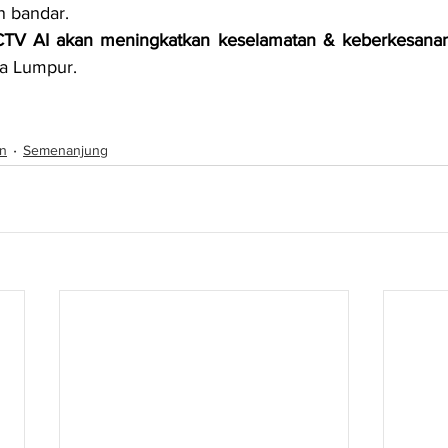
 bandar.
V AI akan meningkatkan keselamatan & keberkesanan 
la Lumpur.
n
Semenanjung