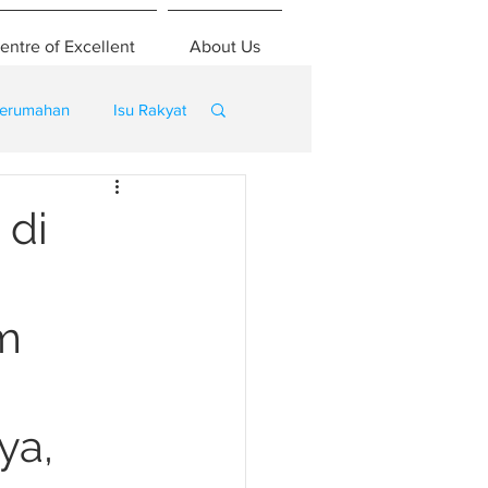
entre of Excellent
About Us
erumahan
Isu Rakyat
 di
am
ya,