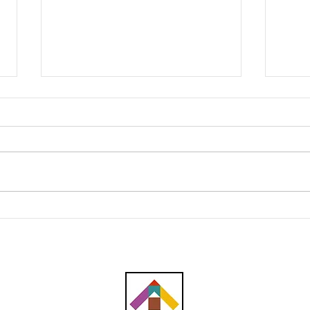
DBKL Perkukuh Langkah
Sifa
Keselamatan Tanah dengan
Pen
Pasukan Khas dan Kajian
Infr
Geoteknikal untuk Cegah
untu
Insiden Lubang Benam
Lump
Duni