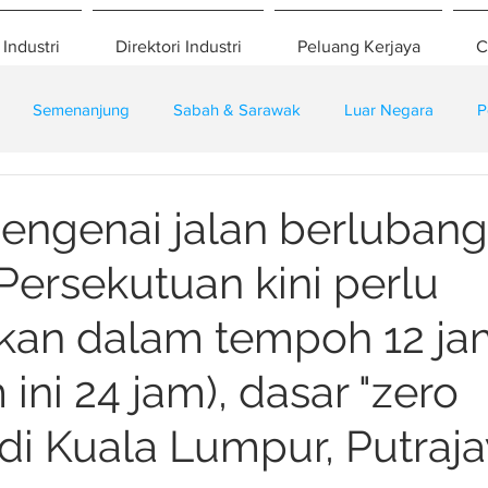
 Industri
Direktori Industri
Peluang Kerjaya
C
Semenanjung
Sabah & Sarawak
Luar Negara
P
eselamatan
Pembangunan
Training
ngenai jalan berlubang
Persekutuan kini perlu
ikan dalam tempoh 12 j
ini 24 jam), dasar "zero
di Kuala Lumpur, Putraja