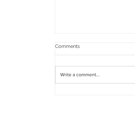
Comments
Write a comment...
55,000 lubang jalan di Jalan
Persekutuan telah
diperbaiki sepanjang 2024,
inisiatif oleh KKR, JKR dan
syarikat konsesi sejak 2020