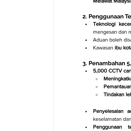
Melawat Malays
2. Penggunaan Te
Teknologi kece
mengesan dan me
Aduan boleh disa
Kawasan 
ibu ko
3. Penambahan 5
5,000 CCTV cang
Meningkatk
Pemantauan 
Tindakan le
Penyelesaian a
keselamatan dan
Penggunaan t