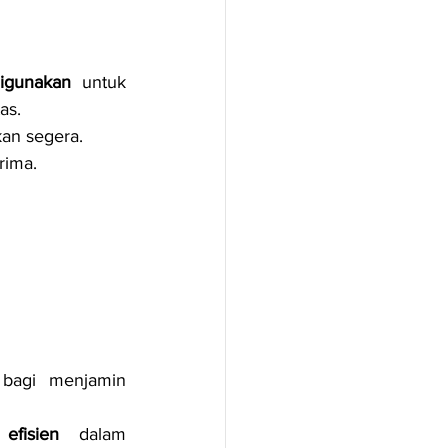
igunakan
 untuk 
as.
kan segera.
rima.
bagi menjamin 
fisien
 dalam 