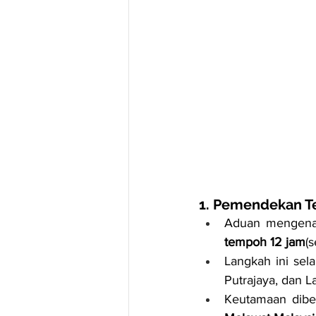
1. Pemendekan T
Aduan mengena
tempoh 12 jam
(
Langkah ini sel
Putrajaya, dan L
Keutamaan dibe