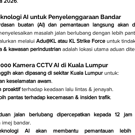
ia 2026
.
knologi AI untuk Penyelenggaraan Bandar
rdasan buatan (AI) dan pemantauan langsung akan d
nyelesaikan masalah jalan berlubang dengan lebih pant
lurkan melalui 
Adu@KL atau KL Strike Force
 untuk tinda
ta & kawasan perindustrian
 adalah lokasi utama aduan dite
,000 Kamera CCTV AI di Kuala Lumpur
gih akan dipasang di sekitar Kuala Lumpur
 untuk:
an keselamatan awam
.
proaktif
 terhadap keadaan lalu lintas & jenayah.
bih pantas terhadap kecemasan & insiden trafik
.
duan jalan berlubang dipercepatkan kepada 12 jam
 
 imej bandar.
eknologi AI akan membantu pemantauan lebih e