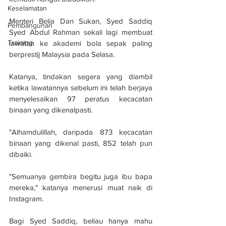
Keselamatan
Menteri Belia Dan Sukan, Syed Saddiq 
Pembangunan
Syed Abdul Rahman sekali lagi membuat 
Training
lawatan ke akademi bola sepak paling 
berprestij Malaysia pada Selasa.
Katanya, tindakan segera yang diambil 
ketika lawatannya sebelum ini telah berjaya 
menyelesaikan 97 peratus kecacatan 
binaan yang dikenalpasti.
"Alhamdulillah, daripada 873 kecacatan 
binaan yang dikenal pasti, 852 telah pun 
dibaiki.
"Semuanya gembira begitu juga ibu bapa 
mereka," katanya menerusi muat naik di 
Instagram.
Bagi Syed Saddiq, beliau hanya mahu 