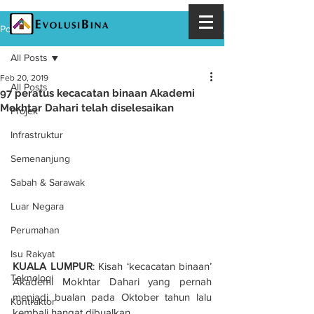
Post
All Posts
Feb 20, 2019
All Posts
97 peratus kecacatan binaan Akademi
Mokhtar Dahari telah diselesaikan
Projek
Infrastruktur
Semenanjung
Sabah & Sarawak
Luar Negara
Perumahan
Isu Rakyat
KUALA LUMPUR
: Kisah ‘kecacatan binaan’ 
Teknologi
Akademi Mokhtar Dahari yang pernah 
menjadi bualan pada Oktober tahun lalu 
Kontraktor
kembali hangat dibualkan.