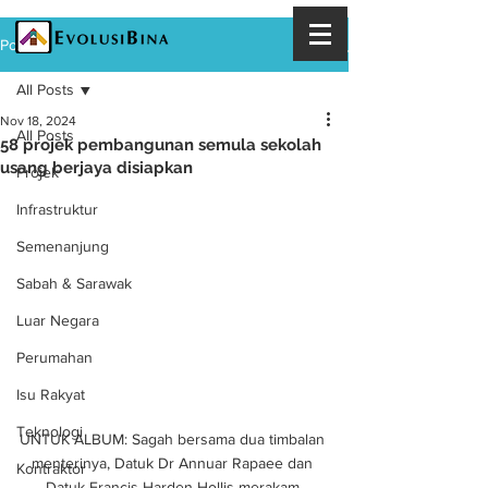
Post
All Posts
Nov 18, 2024
All Posts
58 projek pembangunan semula sekolah
usang berjaya disiapkan
Projek
Infrastruktur
Semenanjung
Sabah & Sarawak
Luar Negara
Perumahan
Isu Rakyat
Teknologi
UNTUK ALBUM: Sagah bersama dua timbalan 
menterinya, Datuk Dr Annuar Rapaee dan 
Kontraktor
Datuk Francis Harden Hollis merakam 