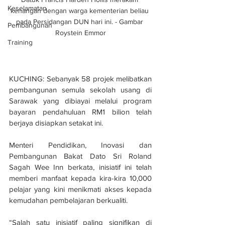
Keselamatan
kenangan dengan warga kementerian beliau 
pada Persidangan DUN hari ini. - Gambar 
Pembangunan
Roystein Emmor
Training
KUCHING: Sebanyak 58 projek melibatkan 
pembangunan semula sekolah usang di 
Sarawak yang dibiayai melalui program 
bayaran pendahuluan RM1 bilion telah 
berjaya disiapkan setakat ini.
Menteri Pendidikan, Inovasi dan 
Pembangunan Bakat Dato Sri Roland 
Sagah Wee Inn berkata, inisiatif ini telah 
memberi manfaat kepada kira-kira 10,000 
pelajar yang kini menikmati akses kepada 
kemudahan pembelajaran berkualiti.
“Salah satu inisiatif paling signifikan di 