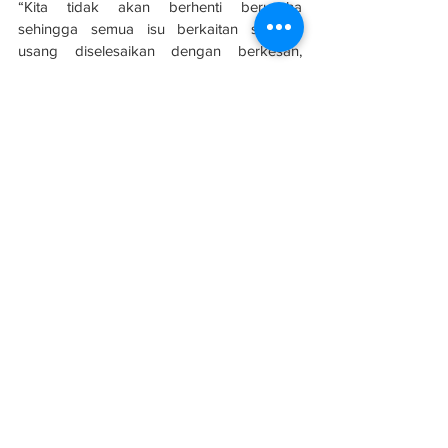
“Kita tidak akan berhenti berusaha 
sehingga semua isu berkaitan sekolah 
usang diselesaikan dengan berkesan, 
memastikan sekolah-sekolah kita 
menyediakan persekitaran yang kondusif 
untuk pembelajaran,” katanya.
Sumber: 
Utusan Borneo
Sabah & Sarawak
See All
Related Posts