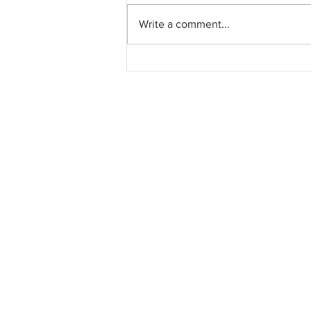
Write a comment...
Pahang jemput pandangan
rakyat bagi kajian semula
Rancangan Struktur Negeri
2040