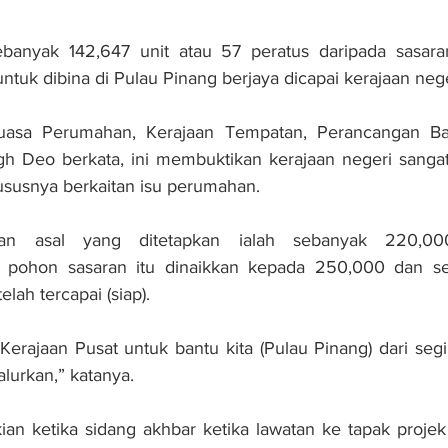
yak 142,647 unit atau 57 peratus daripada sasaran
uk dibina di Pulau Pinang berjaya dicapai kerajaan neger
uasa Perumahan, Kerajaan Tempatan, Perancangan Ba
gh Deo berkata, ini membuktikan kerajaan negeri sangat
susnya berkaitan isu perumahan.
ran asal yang ditetapkan ialah sebanyak 220,000
 pohon sasaran itu dinaikkan kepada 250,000 dan seh
lah tercapai (siap).
erajaan Pusat untuk bantu kita (Pulau Pinang) dari segi 
lurkan,” katanya.
kian ketika sidang akhbar ketika lawatan ke tapak proj