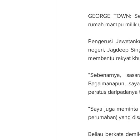
GEORGE TOWN: Seban
rumah mampu milik unt
Pengerusi Jawatank
negeri, Jagdeep Sin
membantu rakyat khu
“Sebenarnya, sasa
Bagaimanapun, saya
peratus daripadanya te
“Saya juga meminta K
perumahan) yang disa
Beliau berkata demi