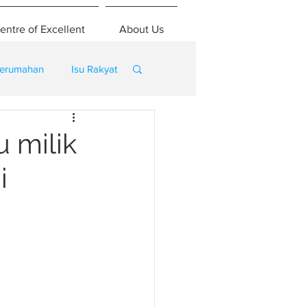
entre of Excellent
About Us
erumahan
Isu Rakyat
 milik
i