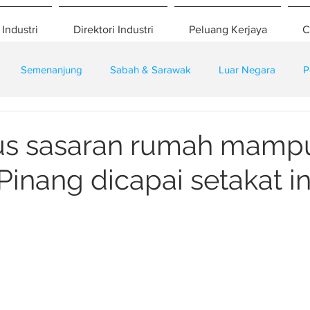
 Industri
Direktori Industri
Peluang Kerjaya
C
Semenanjung
Sabah & Sarawak
Luar Negara
P
eselamatan
Pembangunan
Training
us sasaran rumah mampu
Pinang dicapai setakat in