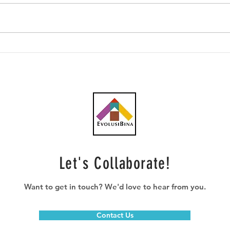
Southern Score raih
AWC 
subkontrak pusat data
RM23
RM146.53 juta
plum
Let's Collaborate!
Want to get in touch? We'd love to hear from you.
Contact Us