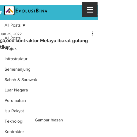
Post
All Posts
Jun 29, 2022
All Posts
50,000 kontraktor Melayu ibarat gulung
tikar
Projek
Infrastruktur
Semenanjung
Sabah & Sarawak
Luar Negara
Perumahan
Isu Rakyat
Gambar hiasan
Teknologi
Kontraktor