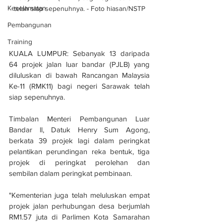
Keselamatan
telah siap sepenuhnya. - Foto hiasan/NSTP
Pembangunan
Training
KUALA LUMPUR: Sebanyak 13 daripada 
64 projek jalan luar bandar (PJLB) yang 
diluluskan di bawah Rancangan Malaysia 
Ke-11 (RMK11) bagi negeri Sarawak telah 
siap sepenuhnya.
Timbalan Menteri Pembangunan Luar 
Bandar ll, Datuk Henry Sum Agong, 
berkata 39 projek lagi dalam peringkat 
pelantikan perundingan reka bentuk, tiga 
projek di peringkat perolehan dan 
sembilan dalam peringkat pembinaan.
"Kementerian juga telah meluluskan empat 
projek jalan perhubungan desa berjumlah 
RM1.57 juta di Parlimen Kota Samarahan 