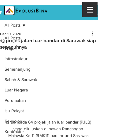
Post
All Posts
Dec 10, 2020
All Posts
13 projek jalan luar bandar di Sarawak siap
sepenuhnya
Projek
Infrastruktur
Semenanjung
Sabah & Sarawak
Luar Negara
Perumahan
Isu Rakyat
Teknologi
13 daripada 64 projek jalan luar bandar (PJLB) 
yang diluluskan di bawah Rancangan 
Kontraktor
Malaysia Ke-11 (RMK11) bagi negeri Sarawak 