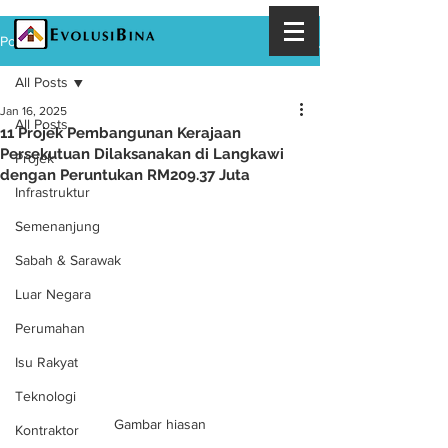
Post
All Posts
Jan 16, 2025
All Posts
11 Projek Pembangunan Kerajaan
Persekutuan Dilaksanakan di Langkawi
Projek
dengan Peruntukan RM209.37 Juta
Infrastruktur
Semenanjung
Sabah & Sarawak
Luar Negara
Perumahan
Isu Rakyat
Teknologi
Gambar hiasan
Kontraktor