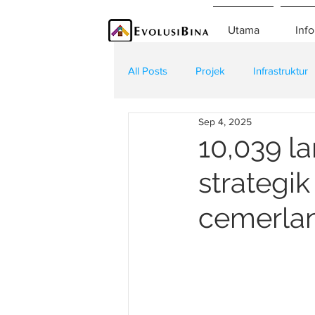
Utama
Info
All Posts
Projek
Infrastruktur
Sep 4, 2025
Teknologi
Kontraktor
K
10,039 l
strategi
cemerla