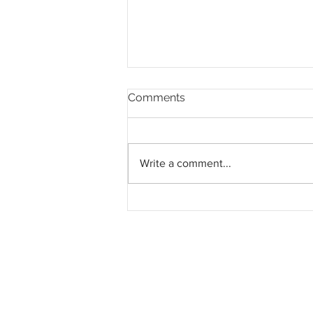
Comments
Write a comment...
Kerajaan cadang pagar
penghadang dan lampu
jalan selepas tragedi enam
sekeluarga di Sungai Korok