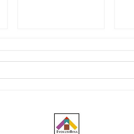
JKR akan pasang 385
Kes 
lampu jalan solar di JRTB
isya
Gerik-Jeli
Pula
awam
perb
pemi
melu
sema