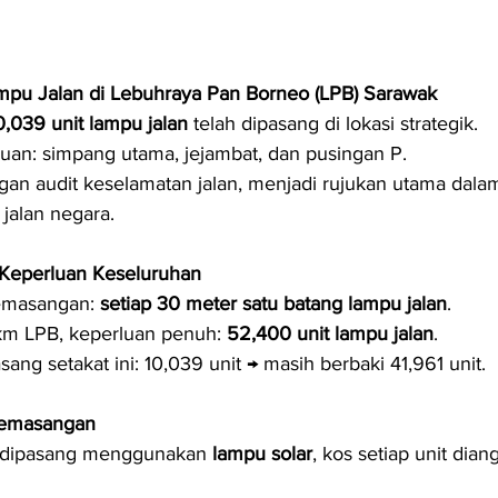
pu Jalan di Lebuhraya Pan Borneo (LPB) Sarawak
0,039 unit lampu jalan
 telah dipasang di lokasi strategik.
uan: simpang utama, jejambat, dan pusingan P.
gan audit keselamatan jalan, menjadi rujukan utama dala
r jalan negara.
Keperluan Keseluruhan
emasangan: 
setiap 30 meter satu batang lampu jalan
.
m LPB, keperluan penuh: 
52,400 unit lampu jalan
.
ang setakat ini: 10,039 unit → masih berbaki 41,961 unit.
Pemasangan
 dipasang menggunakan 
lampu solar
, kos setiap unit dian