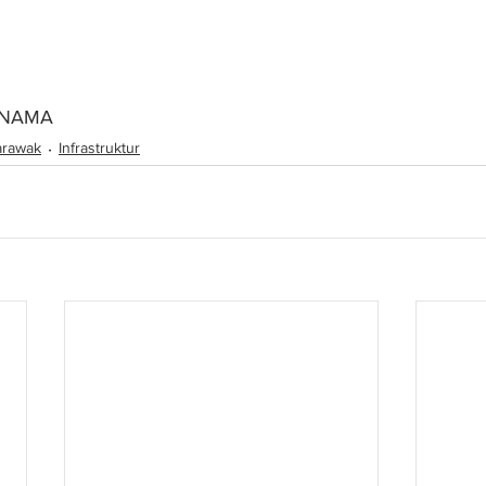
RNAMA
arawak
Infrastruktur