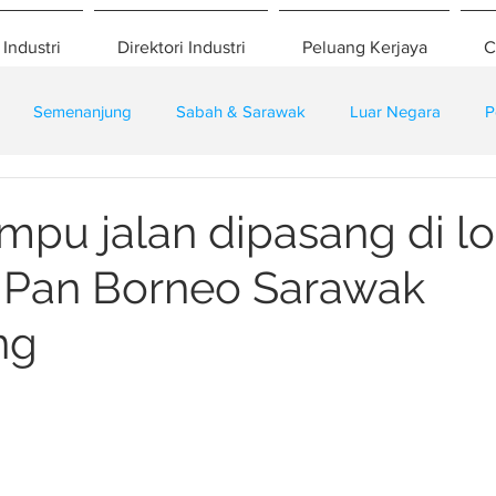
 Industri
Direktori Industri
Peluang Kerjaya
C
Semenanjung
Sabah & Sarawak
Luar Negara
P
eselamatan
Pembangunan
Training
ampu jalan dipasang di lo
k Pan Borneo Sarawak
ng