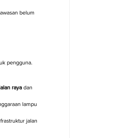
 kawasan belum 
tuk pengguna.
alan raya
 dan 
nggaraan lampu 
frastruktur jalan 