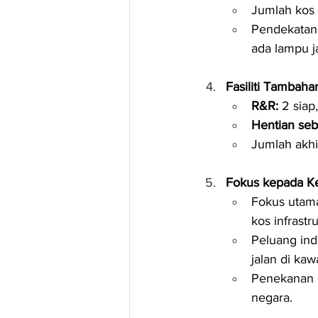
Jumlah kos 
Pendekatan 
ada lampu j
Fasiliti Tambaha
R&R:
 2 siap
Hentian seb
Jumlah akhi
Fokus kepada K
Fokus utama
kos infrastru
Peluang ind
jalan di ka
Penekanan 
negara.