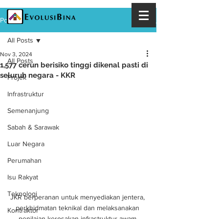
Post
All Posts
Nov 3, 2024
All Posts
1,577 cerun berisiko tinggi dikenal pasti di
seluruh negara - KKR
Projek
Infrastruktur
Semenanjung
Sabah & Sarawak
Luar Negara
Perumahan
Isu Rakyat
Teknologi
JKR berperanan untuk menyediakan jentera, 
perkhidmatan teknikal dan melaksanakan 
Kontraktor
penilaian kerosakan infrastruktur awam 