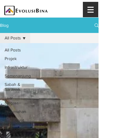
Blog
All Posts
All Posts
Projek
Infrastruktur
Semenanjung
Sabah &
Sarawak
Luar
Negara
Perumahan
Isu Rakyat
Teknologi
Kontraktor