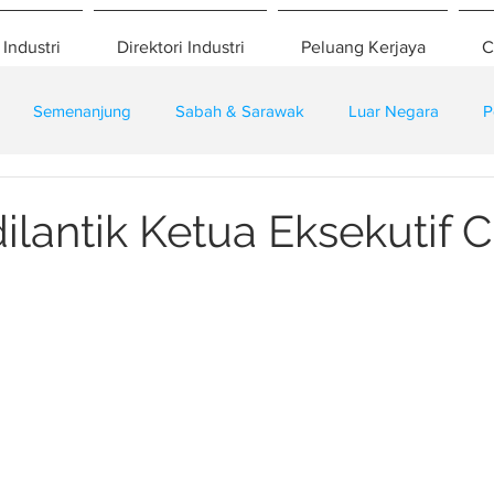
 Industri
Direktori Industri
Peluang Kerjaya
C
Semenanjung
Sabah & Sarawak
Luar Negara
P
eselamatan
Pembangunan
Training
ilantik Ketua Eksekutif 