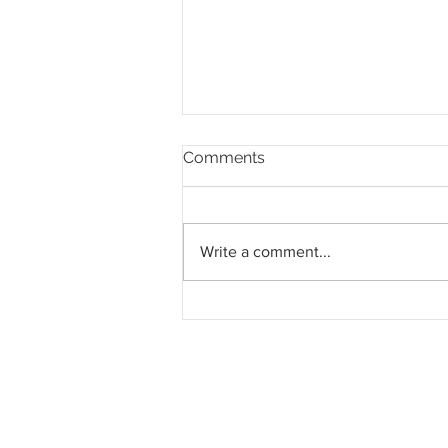
Comments
Write a comment...
MBMB tunggu laporan
lengkap CIDB kes
bangunan runtuh