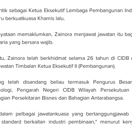
lantik sebagai Ketua Eksekutif Lembaga Pembangunan Ind
ru berkuatkuasa Khamis lalu.
yataan memaklumkan, Zainora menjawat jawatan itu bag
ria yang bersara wajib.
tu, Zainora telah berkhidmat selama 26 tahun di CIDB d
atan Timbalan Ketua Eksekutif II (Pembangunan).
ng telah disandang beliau termasuk Pengurus Besar
logi, Pengarah Negeri CIDB Wilayah Persekutuan 
gian Persekitaran Bisnes dan Bahagian Antarabangsa.
di dalam pelbagai jawatankuasa yang bertanggungjawa
 standard berkaitan industri pembinaan," menurut keny