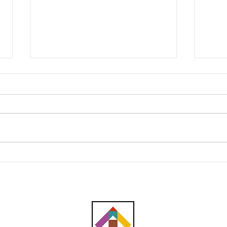
CIDB tutup tapak projek
Kont
komersial Setia Alam, gagal
wan
patuh Akta 520
kaki